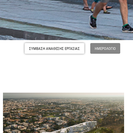
ΣΥΜΒΑΣΗ ΑΝΑΘΕΣΗΣ ΕΡΓΑΣΙΑΣ
ΗΜΕΡΟΛΌΓΙΟ
στημονική,
η της Κύπρου