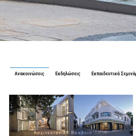
Ανακοινώσεις
Εκδηλώσεις
Εκπαιδευτικά Σεμινά
Ενθάρρυνση και προαγωγή
πνευματική, πολιτιστική, κ