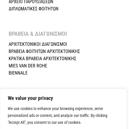
ΑΡΧΕΙΟ ΠΑΡΟΥΣΙΑΣΕΩΝ
ΔΙΠΛΩΜΑΤΙΚΕΣ ΦΟΙΤΗΤΩΝ
ΒΡΑΒΕΙΑ & ΔΙΑΓΩΝΙΣΜΟΙ ​
ΑΡΧΙΤΕΚΤΟΝΙΚΟΙ ΔΙΑΓΩΝΙΣΜΟΙ
ΒΡΑΒΕΙΑ ΦΟΙΤΗΤΩΝ ΑΡΧΙΤΕΚΤΟΝΙΚΗΣ
ΚΡΑΤΙΚΑ ΒΡΑΒΕΙΑ ΑΡΧΙΤΕΚΤΟΝΙΚΗΣ
MIES VAN DER ROHE
BIENNALE
Copyright ©2024 Σύλλογος Αρχιτεκτόνων Κύπρου.All Rights
Reserved. Powered by
NETinfo Plc
|
Cookie and Privacy Policy
We value your privacy
We use cookies to enhance your browsing experience, serve
personalized ads or content, and analyze our traffic. By clicking
"Accept All", you consent to our use of cookies.