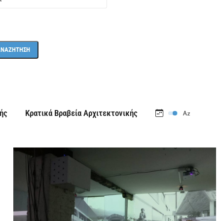
ής
Κρατικά Βραβεία Αρχιτεκτονικής