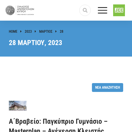
HOME
2023
ΜΆΡΤΙΟΣ
28
You are here:
28 ΜΑΡΤΊΟΥ, 2023
ΝΈΑ ΑΝΑΖΉΤΗΣΗ
Α΄Βραβείο: Παγκύπριο Γυμνάσιο –
Masterplan – Ανέγερση Κλειστής