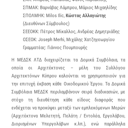
ΣΠΜΑΚ: Βαρνάβας Λάμπρου, Μάριος Μιχαηλίδης
ΣΠΟΛΜΗΚ: Milos Ilic,
Κώστας Αλλαγιώτης
(Διευθύνων Σύμβουλος)
ΣΕΕΟΚΚ: Πέτρος Μίκαλλος, Ανδρέας Δημητριάδης
ΟΣΕΟΚ: Joseph Merhi, Μιχάλης Χατζηγεωργίου
Γραμματέας: Γιάννος Πουμπουρής
Η ΜΕΔΣΚ ΛΤΔ διαχειρίζεται τα Δομικά Συμβόλαια, τα
οποία οι Αρχιτέκτονες – μέλη του Συλλόγου
Αρχιτεκτόνων Κύπρου καλούνται να χρησιμοποιούν για
την επιτυχή έκβαση κάθε Οικοδομικού Έργου. Τα Δομικά
Συμβόλαια ΜΕΔΣΚ περιλαμβάνουν σειρά διαδικασιών, με
στόχο τη διευθέτηση κάθε είδους διαφοράς που
ενδέχεται να προκύψει μεταξύ των εμπλεκόμενων Μερών
(Αρχιτέκτονα Μελετητή, Πελάτη / Εντολέα, Εργολάβου,
Διορισμένων Υπεργολάβων κ.λπ.), ενώ παράλληλα