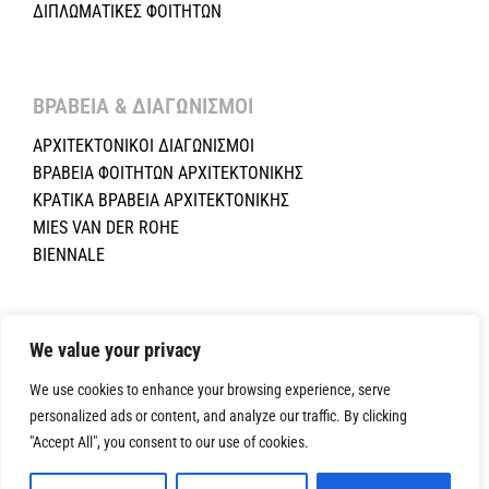
ΔΙΠΛΩΜΑΤΙΚΕΣ ΦΟΙΤΗΤΩΝ
ΒΡΑΒΕΙΑ & ΔΙΑΓΩΝΙΣΜΟΙ ​
ΑΡΧΙΤΕΚΤΟΝΙΚΟΙ ΔΙΑΓΩΝΙΣΜΟΙ
ΒΡΑΒΕΙΑ ΦΟΙΤΗΤΩΝ ΑΡΧΙΤΕΚΤΟΝΙΚΗΣ
ΚΡΑΤΙΚΑ ΒΡΑΒΕΙΑ ΑΡΧΙΤΕΚΤΟΝΙΚΗΣ
MIES VAN DER ROHE
BIENNALE
Copyright ©2024 Σύλλογος Αρχιτεκτόνων Κύπρου.All Rights
Reserved. Powered by
NETinfo Plc
|
Cookie and Privacy Policy
We value your privacy
We use cookies to enhance your browsing experience, serve
personalized ads or content, and analyze our traffic. By clicking
"Accept All", you consent to our use of cookies.