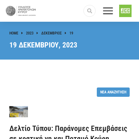
HOME
2023
ΔΕΚΈΜΒΡΙΟΣ
19
You are here:
19 ΔΕΚΕΜΒΡΊΟΥ, 2023
ΝΈΑ ΑΝΑΖΉΤΗΣΗ
Δελτίο Τύπου: Παράνομες Επεμβάσεις
σε κρατική γη και Ποταμό Κούρη