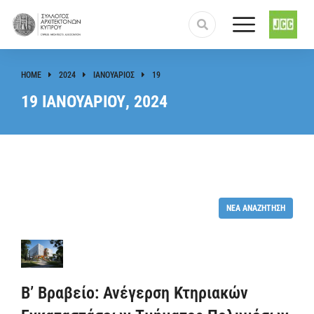
HOME
2024
ΙΑΝΟΥΆΡΙΟΣ
19
You are here:
19 ΙΑΝΟΥΑΡΊΟΥ, 2024
ΝΈΑ ΑΝΑΖΉΤΗΣΗ
Β’ Βραβείο: Ανέγερση Κτηριακών