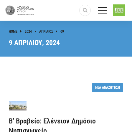
HOME
2024
ΑΠΡΊΛΙΟΣ
09
You are here:
9 ΑΠΡΙΛΊΟΥ, 2024
ΝΈΑ ΑΝΑΖΉΤΗΣΗ
Β’ Βραβείο: Ελένειον Δημόσιο
Νηπιαγωγείο