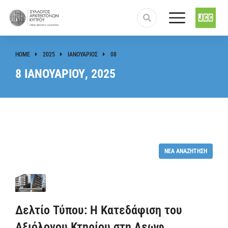
HOME
2025
ΙΑΝΟΥΆΡΙΟΣ
08
You are here:
8 ΙΑΝΟΥΑΡΊΟΥ, 2025
ΝΈΑ ΑΝΑΖΉΤΗΣΗ
Δελτίο Τύπου: Η Κατεδάφιση του
Αξιόλογου Κτηρίου στη Λεωφ.