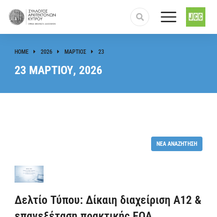
HOME
2026
ΜΆΡΤΙΟΣ
23
You are here:
23 ΜΑΡΤΊΟΥ, 2026
ΝΈΑ ΑΝΑΖΉΤΗΣΗ
Δελτίο Τύπου: Δίκαιη διαχείριση Α12 &
επανεξέταση πρακτικής ΕΟΑ