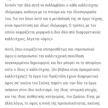
λοιπόν την ιδέα αυτή να συλλαμβάνει ο κάθε καλλιτέχνης
ιδιόμορφα, ανάλογα με το πνεύμα και την ιδιοσυγκρασία
του. Για τον λόγο αυτό και η μετάπλασή της σε έργο τέχνης,
είναι πρωτότυπη και ιδίως ιδιόμορφη. Ο τρόπος με τον
οποίο εκφράζεται μορφικά η ίδια ιδέα από διαφορετικούς
καλλιτέχνες, λέγεται «ύφος».
Αυτό, (που ονομάζεται επιπροσθέτως και «προσωπικό
ύφος») εκπροσωπεί την καλλιτεχνική συνείδηση
συγκεκριμένου δημιουργού, και δεν μπορεί να το αποφύγει
ούτε ο ίδιος ο καλλιτέχνης. (Αν βέβαια είναι πραγματικός
καλλιτέχνης!) Τα έργα τού Πραξιτέλη έχουν διαφορετικό
ύφος απ’ εκείνα τού Σκόπα, παρότι και τών δύο τα έργα
ανήκουν στον ίδιο πολιτισμό, της ίδιας ιστορικά εποχής,
και της ίδιας αισθητικής κατηγορίας, του Ωραίου. Είναι, με
άλλα λόγια, το ύφος η πνοή τής προσωπικότητας, εκείνης