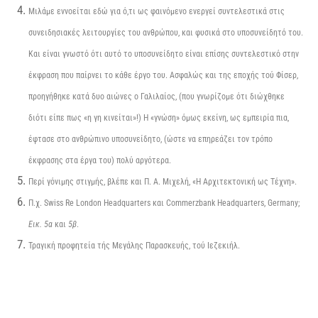
Μιλάμε εννοείται εδώ για ό,τι ως φαινόμενο ενεργεί συντελεστικά στις
συνειδησιακές λειτουργίες του ανθρώπου, και φυσικά στο υποσυνείδητό του.
Και είναι γνωστό ότι αυτό το υποσυνείδητο είναι επίσης συντελεστικό στην
έκφραση που παίρνει το κάθε έργο του. Ασφαλώς και της εποχής τού Φίσερ,
προηγήθηκε κατά δυο αιώνες ο Γαλιλαίος, (που γνωρίζομε ότι διώχθηκε
διότι είπε πως «η γη κινείται»!) Η «γνώση» όμως εκείνη, ως εμπειρία πια,
έφτασε στο ανθρώπινο υποσυνείδητο, (ώστε να επηρεάζει τον τρόπο
έκφρασης στα έργα του) πολύ αργότερα.
Περί γόνιμης στιγμής, βλέπε και Π. Α. Μιχελή, «Η Αρχιτεκτονική ως Τέχνη».
Π.χ. Swiss Re London Headquarters και Commerzbank Headquarters, Germany;
Εικ. 5α
και
5β
.
Τραγική προφητεία τής Μεγάλης Παρασκευής, τού Ιεζεκιήλ.