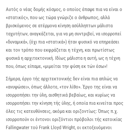
Αυτός ο νέας δομής κόσμος, ο οποίος έπαψε πια να είναι ο
«στατικός», που ως τώρα γνώριζε ο άνθρωπος, αλλά
βρισκόμενος σε ατέρμονα κίνηση ασύλληπτων μάλιστα
ταχυτήτων, αναγκάζεται, για να μη συντριβεί, να ισορροπεί
«δυναμικά», (όχι πια «στατικά») ήταν φυσικό να επηρεάσει
και τον τρόπο που εκφράζεται η τέχνη, και πρωτίστως
φυσικά η αρχιτεκτονική. Ιδίως μάλιστα η αυτή, ως η τέχνη
που, όπως είπαμε, «μιμείται την φύση εκ τών έσω»!
Σήμερα, έργο τής αρχιτεκτονικής δεν είναι πια απλώς να
«ανυψώσει», όπως άλλοτε, «τον λίθο». Έργο της είναι να
ισορροπήσει την ύλη, αισθητικά βεβαίως, και κυρίως να
ισορροπήσει την κίνηση τής ύλης, ή οποία πια κινείται προς
όλες τις κατευθύνσεις, ακόμα και οριζοντίως: Όπως π.χ.
ισορροπούν οι έντονοι οριζόντιοι πρόβολοι τής κατοικίας
Fallingwater τού Frank Lloyd Wright, οι εκτοξευόμενοι