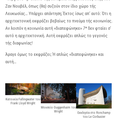
Ζαν Νουβέλ, όπως (θα) συζούν στον ίδιο χώρο τής
Λευκωσίας… Υπάρχει απάντηση; Έκτος ίσως απ’ αυτό: Ότι η
αρχιτεκτονική εκφράζει βεβαίως το πνεύμα τής κοινωνίας.
Αν λοιπόν η κοινωνία αυτή «διαπεφώνηκε»
7*
δεν φταίει σ’
αυτό η αρχιτεκτονική. Αυτή εκφράζει απλώς το γεγονός
τής διαφωνίας!
Άραγε όμως το εκφράζει; Ή απλώς «διαπεφώνηκε» και
αυτή…
Κατοικία Fallingwater του
Frank Lloyd Wright
Μουσείο Guggenhaim του
Wright
Εκκλησία στο Ronchamp
του Le Corbusier