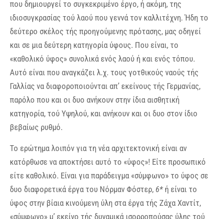
που δημιουργεί το συγκεκριμένο έργο, ή ακόμη, της
ιδιοσυγκρασίας τού λαού που γεννά τον καλλιτέχνη. Ήδη το
δεύτερο σκέλος τής προηγούμενης πρότασης, μας οδηγεί
και σε μια δεύτερη κατηγορία ύφους. Που είναι, το
«καθολικό ύφος» συνολικά ενός λαού ή και ενός τόπου.
Αυτό είναι που αναγκάζει λ.χ. τους γοτθικούς ναούς τής
Γαλλίας να διαφοροποιούνται απ’ εκείνους τής Γερμανίας,
παρόλο που και οι δυο ανήκουν στην ίδια αισθητική
κατηγορία, τού Υψηλού, και ανήκουν και οι δυο στον ίδιο
βεβαίως ρυθμό.
Το ερώτημα λοιπόν για τη νέα αρχιτεκτονική είναι αν
κατόρθωσε να αποκτήσει αυτό το «ύφος»! Είτε προσωπικό
είτε καθολικό. Είναι για παράδειγμα «σύμφωνο» το ύφος σε
δυο διαφορετικά έργα του Νόρμαν Φόστερ,
6*
ή είναι το
ύφος στην βίαια κινούμενη ύλη στα έργα τής Ζάχα Χαντίτ,
«σύμφωνο» μ’ εκείνο τής δυναμικά ισορροπούσας ύλης τού