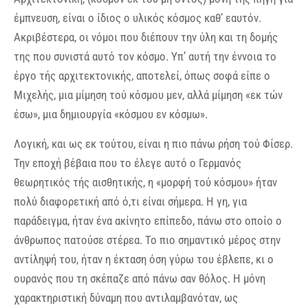
έμπνευση, είναι ο ίδιος ο υλικός κόσμος καθ’ εαυτόν.
Ακριβέστερα, οι νόμοι που διέπουν την ύλη και τη δομής
της που συνιστά αυτό τον κόσμο. Υπ’ αυτή την έννοια το
έργο τής αρχιτεκτονικής, αποτελεί, όπως σοφά είπε ο
Μιχελής, μια μίμηση τού κόσμου μεν, αλλά μίμηση «εκ τών
έσω», μια δημιουργία «κόσμου εν κόσμω».
Λογική, και ως εκ τούτου, είναι η πιο πάνω ρήση τού Φίσερ.
Την εποχή βέβαια που το έλεγε αυτό ο Γερμανός
θεωρητικός τής αισθητικής, η «μορφή τού κόσμου» ήταν
πολύ διαφορετική από ό,τι είναι σήμερα. Η γη, για
παράδειγμα, ήταν ένα ακίνητο επίπεδο, πάνω στο οποίο ο
άνθρωπος πατούσε στέρεα. Το πιο σημαντικό μέρος στην
αντίληψή του, ήταν η έκταση όση γύρω του έβλεπε, κι ο
ουρανός που τη σκέπαζε από πάνω σαν θόλος. Η μόνη
χαρακτηριστική δύναμη που αντιλαμβανόταν, ως