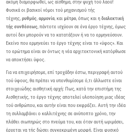
ακόμη διαμορφωθεί, ως αίσθημα, στην ψυχή τού λαού!
Φυσικά οι βασικοί νόμοι τού μηχανισμού τής
τέχνης,
ρυθμός
,
αρμονία
,
και
μέτρο
, όπως και η
διαλεκτική
τής συνθέσεως
, πάντοτε ισχύουν σε ένα έργο τέχνης, όμως
αυτοί δεν μπορούν να το κατατάξουν ή να το ερμηνεύσουν.
Εκείνο που ερμηνεύει το έργο τέχνης είναι το «ύφος». Και
το ερώτημα είναι αν όντως η νέα αρχιτεκτονική κατόρθωσε
να αποκτήσει ύφος.
Για να επιχειρήσομε, επί τροχάδην έστω, περιγραφή αυτού
τού ύφους, θα πρέπει να υπενθυμίσομε ό,τι άλλωστε είναι
στοιχειώδης αισθητική αρχή: Πως, κατά την επιστήμη της
Αισθητικής, το έργο τέχνης αποτελεί υλοποίηση μιας ιδέας
τού ανθρώπου, και αυτήν είναι που εκφράζει. Αυτή την ιδέα
τη συλλαμβάνει ο καλλιτέχνης σε ανύποπτο χρόνο, την
πλάθει σιωπηρώς στο πνεύμα του, και όταν αυτή ωριμάσει,
έρχεται να τής δώσει συγκεκριμένη μορφή. Είναι φυσικό