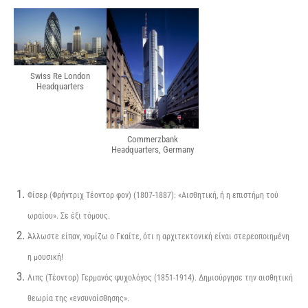
Swiss Re London
Headquarters
Commerzbank
Headquarters, Germany
Φίσερ (Φρήντριχ Τέοντορ φον) (1807-1887): «Αισθητική, ή η επιστήμη τού
ωραίου». Σε έξι τόμους.
Άλλωστε είπαν, νομίζω ο Γκαίτε, ότι η αρχιτεκτονική είναι στερεοποιημένη
η μουσική!
Λιπς (Τέοντορ) Γερμανός ψυχολόγος (1851-1914). Δημιούργησε την αισθητική
θεωρία της «ενσυναίσθησης».