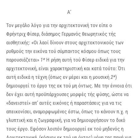
Α’
Τον μεγάλο λόγο για την αρχιτεκτονική τον είπε ο
Φρήντριχ Φίσερ, διάσημος Γερμανός θεωρητικός τής
αισθητικής: «Οι λαοί δίνουν στους αρχιτεκτονικούς των
ρυθμούς την εικόνα τού σύμπαντος κόσμου όπως τους
παρουσιάζεται»
1*
Η ρήση αυτή τού Φίσερ ειδικά για την
αρχιτεκτονική, είναι χαρακτηριστική και κατά τούτο: Ότι
αυτή ειδικά η τέχνη (όπως εν μέρει και η μουσική
2*
)
δημιουργεί το έργο της εκ τού μη όντως. Με την έννοια ότι
δεν έχει αυτή προϋπάρχουσες μορφές τής φύσης, ώστε να
«δανειστεί» απ’ αυτές εικόνες ή παραστάσεις για να τις
απεικονίσει, αναμορφωμένες έστω, όπως το κάνουν π.χ. η
γλυπτική και η ζωγραφική, για να δημιουργήσουν το δικό
τους έργο. Εφόσον λοιπόν δημιουργεί εκ τού μηδενός η
Αρχιτεκτονική, (κόσμον εκ τού μη όντος) μόνη της πηγή για