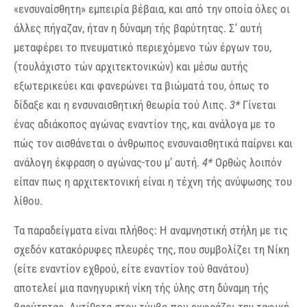
«ενσυναίσθητη» εμπειρία βέβαια, και από την οποία όλες οι
άλλες πήγαζαν, ήταν η δύναμη τής βαρύτητας. Σ’ αυτή
μεταφέρει το πνευματικό περιεχόμενο τών έργων του,
(τουλάχιστο τών αρχιτεκτονικών) και μέσω αυτής
εξωτερικεύει και φανερώνει τα βιώματά του, όπως το
δίδαξε και η ενσυναισθητική θεωρία τού Λιπς.
3*
Γίνεται
ένας αδιάκοπος αγώνας εναντίον της, και ανάλογα με το
πώς τον αισθάνεται ο άνθρωπος ενσυναισθητικά παίρνει και
ανάλογη έκφραση ο αγώνας-του μ’ αυτή.
4*
Ορθώς λοιπόν
είπαν πως η αρχιτεκτονική είναι η τέχνη τής ανύψωσης του
λίθου.
Τα παραδείγματα είναι πλήθος: Η αναμνηστική στήλη με τις
σχεδόν κατακόρυφες πλευρές της, που συμβολίζει τη Νίκη
(είτε εναντίον εχθρού, είτε εναντίον τού θανάτου)
αποτελεί μια πανηγυρική νίκη τής ύλης στη δύναμη τής