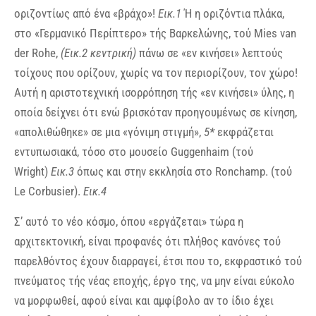
οριζοντίως από ένα «βράχο»!
Εικ.1
Ή η οριζόντια πλάκα,
στο «Γερμανικό Περίπτερο» τής Βαρκελώνης, τού Mies van
der Rohe,
(Εικ.2 κεντρική)
πάνω σε «εν κινήσει» λεπτούς
τοίχους που ορίζουν, χωρίς να τον περιορίζουν, τον χώρο!
Αυτή η αριστοτεχνική ισορρόπηση τής «εν κινήσει» ύλης, η
οποία δείχνει ότι ενώ βρισκόταν προηγουμένως σε κίνηση,
«απολιθώθηκε» σε μια «γόνιμη στιγμή»,
5*
εκφράζεται
εντυπωσιακά, τόσο στο μουσείο Guggenhaim (τού
Wright)
Εικ.3
όπως και στην εκκλησία στο Ronchamp. (τού
Le Corbusier).
Εικ.4
Σ’ αυτό το νέο κόσμο, όπου «εργάζεται» τώρα η
αρχιτεκτονική, είναι προφανές ότι πλήθος κανόνες τού
παρελθόντος έχουν διαρραγεί, έτσι που το, εκφραστικό τού
πνεύματος τής νέας εποχής, έργο της, να μην είναι εύκολο
να μορφωθεί, αφού είναι και αμφίβολο αν το ίδιο έχει