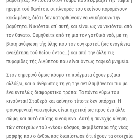
βαρύτητας. Αντίθετα στον τύμβο που εκφράζει την ταφική
ηρεμία τού θανάτου, οι πλευρές του εκείνου παραμένουν
κεκλιμένες, διότι δεν κατορθώνουν να «νικήσουν» την
βαρύτητα. Νικιόνται απ’ αυτή, και είναι ως να νικιόνται από
τον θάνατο. Θυμηθείτε από τη μια τον γοτθικό ναό, με τη
βίαιη ανύψωση τής ύλης που τον συγκροτεί, (ως εναγώνια
αναζήτηση τού θείου όντος…) και από την άλλη τις
πυραμίδες τής Αιγύπτου που είναι όντως ταφικά μνημεία.
Στον σημερινό όμως κόσμο τα πράγματα έχουν ριζικά
αλλάξει, και ο άνθρωπος τη γη την αντιλαμβάνεται πια με
ένα εντελώς διαφορετικό τρόπο: Τα πάντα γύρω του
κινούνται! Σταθερό και ακίνητο τίποτε δεν υπάρχει. Η
φαινομενική «ακινησία», είναι σχετική ως προς ένα άλλο
σώμα, και αυτό επίσης κινούμενο. Αυτή η συνεχής κίνηση
τών στοιχείων τού «νέου» κόσμου, ακριβέστερα τής νέας
μορφής που ο άνθρωπος διαπίστωσε ότι έχουν τα στοιχεία