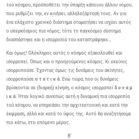
τού κόσμου, προϋποθέτει την ύπαρξη κάποιου άλλου νόμου,
που ρυθμίζει την, εν κινήσει, αλληλεξάρτησή τους. Αν για
ένα ελάχιστο χρονικό διάστημα σταματήσει να ισχύει αυτός
ο υπερκόσμιος πια νόμος, τότε το παγκόσμιο σύστημα
διασπάστηκε και η ισορροπία του καταστράφηκε…
Και όμως! Ολόκληρος αυτός ο κόσμος εξακολουθεί και
ισορροπεί. Όπως και ο προηγούμενος κόσμος. Κι εκείνος
ισορροπούσε. Έχοντας όμως τις δυνάμεις του ακίνητες,
ισορροπούσε
σ τ α τ ι κ ά
. Ενώ τώρα, που οι δυνάμεις
βρίσκονται σε (διαρκή) κίνηση, ο κόσμος ισορροπεί
δ υ ν α μ
ι κ ά
. Ήταν λογικό συνεπώς αυτή η δυναμική πια ισορροπία
τού κόσμου, να επηρεάσει την αρχιτεκτονική και κατά την
έκφραση, αλλά και κατά το ύφος της. Αυτό θα αναζητήσομε
πιο κάτω, στο επόμενο μέρος.
Β’