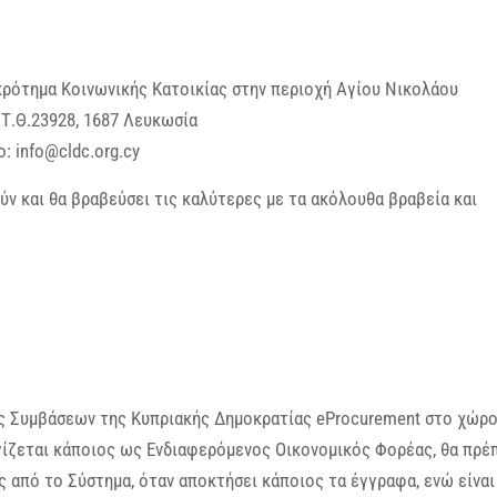
ρότημα Κοινωνικής Κατοικίας στην περιοχή Αγίου Νικολάου
Τ.Θ.23928, 1687 Λευκωσία
: info@cldc.org.cy
ύν και θα βραβεύσει τις καλύτερες με τα ακόλουθα βραβεία και
ς Συμβάσεων της Κυπριακής Δημοκρατίας eProcurement στο χώρ
ογίζεται κάποιος ως Ενδιαφερόμενος Οικονομικός Φορέας, θα πρέ
ς από το Σύστημα, όταν αποκτήσει κάποιος τα έγγραφα, ενώ είναι