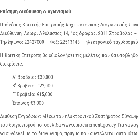
Επίσημη Διεύθυνση Διαγωνισμού
Πρόεδρος Κριτικής Επιτροπής Αρχιτεκτονικός Διαγωνισμός Συγκ
Διεύθυνση: Λεωφ. Αθαλάσσας 14, 4ος όροφος, 2011 Στρόβολος – 
Τηλέφωνο: 22427000 – Φαξ: 22513143 – ηλεκτρονικό ταχυδρομείο
Η Κριτική Επιτροπή θα αξιολογήσει τις μελέτες που θα υποβληθο
διακρίσεις:
Α’ Βραβείο: €30,000
Β’ Βραβείο: €22,000
Γ’ Βραβείο: €15,000
Έπαινος €3,000
Διάθεση Εγγράφων: Μέσω του ηλεκτρονικού Συστήματος Σύναψη
του διαγωνισμού, ιστοσελίδα www.eprocurement.gov.cy. Για να λ
να συνδεθεί με το διαγωνισμό, πράγμα που συντελείται αυτομάτω