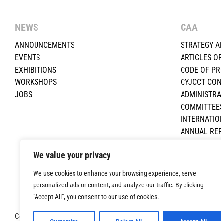
NEWS
CAA
ANNOUNCEMENTS
STRATEGY A
EVENTS
ARTICLES O
EXHIBITIONS
CODE OF P
WORKSHOPS
CYJCCT CO
JOBS
ADMINISTRA
COMMITTEE
INTERNATIO
ANNUAL RE
ΕΚΠΑΙΔΕΥΤΙ
We value your privacy
FINANCIAL 
CONTACT U
We use cookies to enhance your browsing experience, serve
personalized ads or content, and analyze our traffic. By clicking
"Accept All", you consent to our use of cookies.
Copyright ©2024 Cyprus Architects Association. All Rights Reserved. 