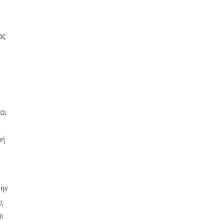
ας
αι
υή
την
,
ι