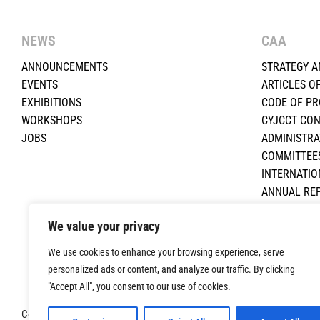
NEWS
CAA
ANNOUNCEMENTS
STRATEGY A
EVENTS
ARTICLES O
EXHIBITIONS
CODE OF P
WORKSHOPS
CYJCCT CO
JOBS
ADMINISTRA
COMMITTEE
INTERNATIO
ANNUAL RE
ΕΚΠΑΙΔΕΥΤΙ
We value your privacy
FINANCIAL 
CONTACT U
We use cookies to enhance your browsing experience, serve
personalized ads or content, and analyze our traffic. By clicking
"Accept All", you consent to our use of cookies.
Copyright ©2024 Cyprus Architects Association. All Rights Reserved. 