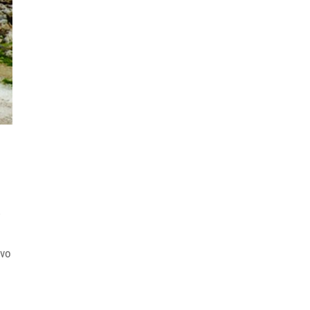
ς
ένο