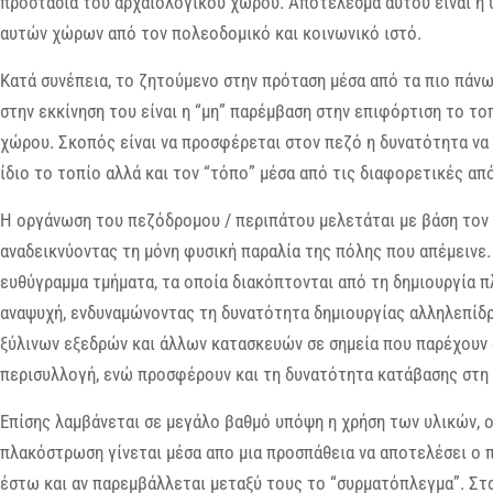
προστασία του αρχαιολογικού χώρου. Αποτέλεσμα αυτού είναι η 
αυτών χώρων από τον πολεοδομικό και κοινωνικό ιστό.
Κατά συνέπεια, το ζητούμενο στην πρόταση μέσα από τα πιο πάνω
στην εκκίνηση του είναι η “μη” παρέμβαση στην επιφόρτιση το το
χώρου. Σκοπός είναι να προσφέρεται στον πεζό η δυνατότητα να δ
ίδιο το τοπίο αλλά και τον “τόπο” μέσα από τις διαφορετικές απ
Η οργάνωση του πεζόδρομου / περιπάτου μελετάται με βάση τον 
αναδεικνύοντας τη μόνη φυσική παραλία της πόλης που απέμεινε.
ευθύγραμμα τμήματα, τα οποία διακόπτονται από τη δημιουργία π
αναψυχή, ενδυναμώνοντας τη δυνατότητα δημιουργίας αλληλεπίδρ
ξύλινων εξεδρών και άλλων κατασκευών σε σημεία που παρέχουν 
περισυλλογή, ενώ προσφέρουν και τη δυνατότητα κατάβασης στη
Επίσης λαμβάνεται σε μεγάλο βαθμό υπόψη η χρήση των υλικών, 
πλακόστρωση γίνεται μέσα απο μια προσπάθεια να αποτελέσει ο 
έστω και αν παρεμβάλλεται μεταξύ τους το “συρματόπλεγμα”. Στα 