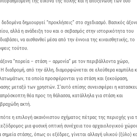
υποβαθμισμένη της εικόνα της πόλης και η αποξένωση των δύο
 δεδομένα δημιουργεί “προκλήσεις” στο σχεδιασμό. Βασικός άξον
πίου, αλλά η ανάδειξη του και ο σεβασμός στην ιστορικότητα του
ιαβάσει, να αισθανθεί μέσα από την έννοια της κιναισθητικής, το
όψεις τούτου.
άξονα “πορεία – στάση – αρμονία” με τον περιβάλλοντα χώρο,
 Η διαδρομή, από την άλλη, διαμορφώνεται σε ελεύθερα καμπύλα κ
λατωμάτων, τα οποία προσφέρονται για στάση και ξεκούραση,
ασης μεταξύ των χρηστών. Σ’αυτό επίσης συνεισφέρει η κατασκε
απρόσκοπτη θέα προς τη θάλασσα, κατάλληλα για στάση και
 βραχώδη ακτή.
οπότε η επιλογή ακανόνιστου σχήματος πέτρας της περιοχής για 
πεζόδρομος μια φυσική οπτική συνέχεια του αρχαιολογικού χώρου
σημεία στάσης, όπως οι εξέδρες, γίνεται αλλαγή υλικού (ξύλο) κα