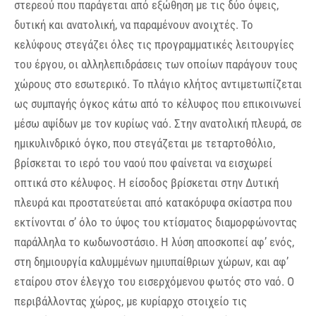
στερεού που παράγεται από εξώθηση με τις δύο όψεις,
δυτική και ανατολική, να παραμένουν ανοιχτές. Το
κελύφους στεγάζει όλες τις προγραμματικές λειτουργίες
του έργου, οι αλληλεπιδράσεις των οποίων παράγουν τους
χώρους στο εσωτερικό. Το πλάγιο κλήτος αντιμετωπίζεται
ως συμπαγής όγκος κάτω από το κέλυφος που επικοινωνεί
μέσω αψίδων με τον κυρίως ναό. Στην ανατολική πλευρά, σε
ημικυλινδρικό όγκο, που στεγάζεται με τεταρτοθόλιο,
βρίσκεται το ιερό του ναού που φαίνεται να εισχωρεί
οπτικά στο κέλυφος. Η είσοδος βρίσκεται στην Δυτική
πλευρά και προστατεύεται από κατακόρυφα σκίαστρα που
εκτίνονται σ’ όλο το ύψος του κτίσματος διαμορφώνοντας
παράλληλα το κωδωνοστάσιο. Η λύση αποσκοπεί αφ’ ενός,
στη δημιουργία καλυμμένων ημιυπαίθριων χώρων, και αφ’
εταίρου στον έλεγχο του εισερχόμενου φωτός στο ναό. Ο
περιβάλλοντας χώρος, με κυρίαρχο στοιχείο τις