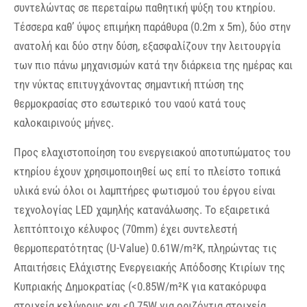
συντελώντας σε περεταίρω παθητική ψύξη του κτηρίου.
Τέσσερα καθ’ ύψος επιμήκη παράθυρα (0.2m x 5m), δύο στην
ανατολή και δύο στην δύση, εξασφαλίζουν την λειτουργία
των πιο πάνω μηχανισμών κατά την διάρκεια της ημέρας και
την νύκτας επιτυγχάνοντας σημαντική πτώση της
θερμοκρασίας στο εσωτερικό του ναού κατά τους
καλοκαιρινούς μήνες.
Προς ελαχιστοποίηση του ενεργειακού αποτυπώματος του
κτηρίου έχουν χρησιμοποιηθεί ως επί το πλείστο τοπικά
υλικά ενώ όλοι οι λαμπτήρες φωτισμού του έργου είναι
τεχνολογίας LED χαμηλής κατανάλωσης. Το εξαιρετικά
λεπτόπτοιχο κέλυφος (70mm) έχει συντελεστή
θερμοπερατότητας (U-Value) 0.61W/m²K, πληρώντας τις
Απαιτήσεις Ελάχιστης Ενεργειακής Απόδοσης Κτιρίων της
Κυπριακής Δημοκρατίας (<0.85W/m²K για κατακόρυφα
στοιχεία κελύφους και <0.75W για οριζόντια στοιχεία