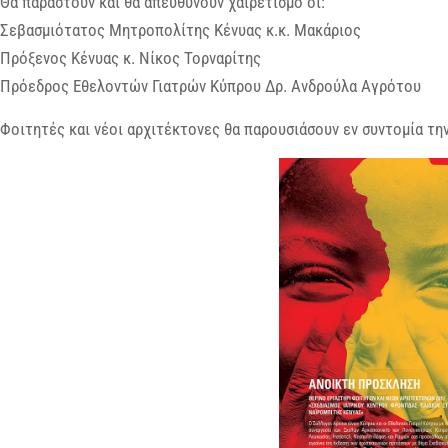
Θα παραστούν και θα απευθύνουν χαιρετισμό οι:
Σεβασμιότατος Μητροπολίτης Κένυας κ.κ. Μακάριος
Πρόξενος Κένυας κ. Νίκος Τορναρίτης
Πρόεδρος Εθελοντών Γιατρών Κύπρου Δρ. Ανδρούλα Αγρότου
Φοιτητές και νέοι αρχιτέκτονες θα παρουσιάσουν εν συντομία την