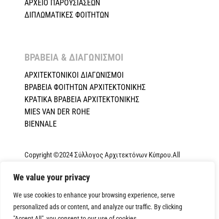
ΑΡΧΕΙΟ ΠΑΡΟΥΣΙΑΣΕΩΝ
ΔΙΠΛΩΜΑΤΙΚΕΣ ΦΟΙΤΗΤΩΝ
ΒΡΑΒΕΙΑ & ΔΙΑΓΩΝΙΣΜΟΙ ​
ΑΡΧΙΤΕΚΤΟΝΙΚΟΙ ΔΙΑΓΩΝΙΣΜΟΙ
ΒΡΑΒΕΙΑ ΦΟΙΤΗΤΩΝ ΑΡΧΙΤΕΚΤΟΝΙΚΗΣ
ΚΡΑΤΙΚΑ ΒΡΑΒΕΙΑ ΑΡΧΙΤΕΚΤΟΝΙΚΗΣ
MIES VAN DER ROHE
BIENNALE
Copyright ©2024 Σύλλογος Αρχιτεκτόνων Κύπρου.All
Rights Reserved. Powered by
NETinfo Plc
|
Cookie and
We value your privacy
Privacy Policy
We use cookies to enhance your browsing experience, serve
personalized ads or content, and analyze our traffic. By clicking
"Accept All", you consent to our use of cookies.