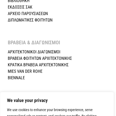
ΒΙΒΛΙΟΘΗΚΗ
ΕΚΔΟΣΕΙΣ ΣΑΚ
ΑΡΧΕΙΟ ΠΑΡΟΥΣΙΑΣΕΩΝ
ΔΙΠΛΩΜΑΤΙΚΕΣ ΦΟΙΤΗΤΩΝ
ΒΡΑΒΕΙΑ & ΔΙΑΓΩΝΙΣΜΟΙ ​
ΑΡΧΙΤΕΚΤΟΝΙΚΟΙ ΔΙΑΓΩΝΙΣΜΟΙ
ΒΡΑΒΕΙΑ ΦΟΙΤΗΤΩΝ ΑΡΧΙΤΕΚΤΟΝΙΚΗΣ
ΚΡΑΤΙΚΑ ΒΡΑΒΕΙΑ ΑΡΧΙΤΕΚΤΟΝΙΚΗΣ
MIES VAN DER ROHE
BIENNALE
Copyright ©2024 Σύλλογος Αρχιτεκτόνων Κύπρου.All Rights
We value your privacy
Reserved. Powered by
NETinfo Plc
|
Cookie and Privacy Policy
We use cookies to enhance your browsing experience, serve