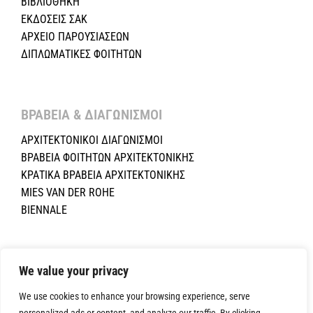
ΒΙΒΛΙΟΘΗΚΗ
ΕΚΔΟΣΕΙΣ ΣΑΚ
ΑΡΧΕΙΟ ΠΑΡΟΥΣΙΑΣΕΩΝ
ΔΙΠΛΩΜΑΤΙΚΕΣ ΦΟΙΤΗΤΩΝ
ΒΡΑΒΕΙΑ & ΔΙΑΓΩΝΙΣΜΟΙ ​
ΑΡΧΙΤΕΚΤΟΝΙΚΟΙ ΔΙΑΓΩΝΙΣΜΟΙ
ΒΡΑΒΕΙΑ ΦΟΙΤΗΤΩΝ ΑΡΧΙΤΕΚΤΟΝΙΚΗΣ
ΚΡΑΤΙΚΑ ΒΡΑΒΕΙΑ ΑΡΧΙΤΕΚΤΟΝΙΚΗΣ
MIES VAN DER ROHE
BIENNALE
Copyright ©2024 Σύλλογος Αρχιτεκτόνων Κύπρου.All Rights
We value your privacy
Reserved. Powered by
NETinfo Plc
|
Cookie and Privacy Policy
We use cookies to enhance your browsing experience, serve