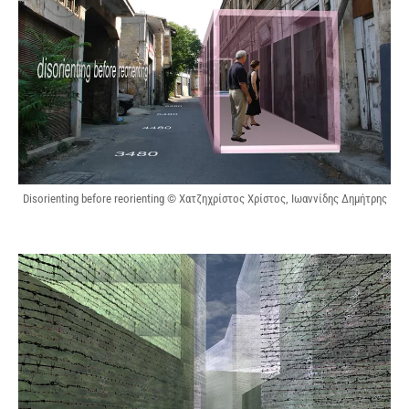
Disorienting before reorienting © Χατζηχρίστος Χρίστος, Ιωαννίδης Δημήτρης