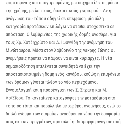
φορτισμένος και απαγορευμένος, μετασχηματίζεται, μέσω
της χρήσης, με λεπτούς, διακριτικούς χειρισμούς. Αν η
ανάγνωση του τόπου οδηγεί σε επέμβαση, μία άλλη
κατηγορία προτάσεων επιλέγει να σταθεί στοχαστικά σε
απόσταση. Ο λαβύρινθος της χωρικής δομής ανασύρει για
τους
Χρ. Χατζηχρίστο και Δ. Ιωαννίδη
την ανάμνηση του
Μινώταυρου. Μέσα στον λαβύρινθο της νεκρής ζώνης οι
αναμνήσεις πρέπει να πάψουν να είναι κυρίαρχες. Η νέα
σημασιοδότηση επιλέγεται συνειδητά να έχει την
αποστασιοποιημένη δομή ενός κανάβου, καθώς η επιφάνεια
των δρόμων γίνεται πλέον το νέο περιεχόμενο.
Εννοιολογική και η προσέγγιση των
Σ. Στρατή και Μ.
Λοϊζίδου
. Το κονταίινερ καταγράφει την μετακόμιση από
τόπο σε τόπο και παράλληλα μεταφέρει αναμνήσεις, ενώ το
διπλό ένδυμα των σιαμαίων ανασύρει εκ νέου την δυσφορία
που, εκ των πραγμάτων, προκαλεί η ιδιόμορφη αναγκαστική