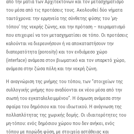
από την ματιά των Αρχιτεκτόνων και τον μετασχηματισμό
του μέσα από τις προτάσεις τους. Ακολουθεί δύο νήματα
ταυτόχρονα: την ερμηνεία της σύνθετης φύσης του ‘μη-
τόπου’ της νεκρής ζώνης, και την πρόταση – πειραματισμό
που επιχειρεί να τον μετασχηματίσει σε τόπο. Οι προτάσεις
καλούνται να διερευνήσουν ή να αποκαταστήσουν την
διαπερατότητα (porosity) και τον ενδιάμεσο χώρο
(interface) ανάμεσα στον βιωματικό και τον υπαρκτό χώρο,
ανάμεσα στην ζώσα πόλη και την νεκρή ζώνη.
Η αναγνώριση της μνήμης του τόπου, των “στοιχείων της
συλλογικής μνήμης που αναδύονται εκ νέου μέσα από την
σιωπή του εγκαταλελειμμένου”. Η όσμωση ανάμεσα στην
σφαίρα του δημόσιου και του ιδιωτικού. Η ανάγνωση της
πολλαπλότητας της χωρικής δομής. Οι ιδιαιτερότητες του
μη-τόπου: ενός δημόσιου χώρου που δεν ανήκει, ενός
τόπου με πορώδη φύση, με στοιχεία αστάθειας και