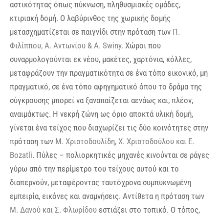
αστικότητας όπως πύκνωση, πληθυσμιακές ομάδες,
κτιριακή δομή. Ο λαβύρινθος της χωρικής δομής
μετασχηματίζεται σε παιγνίδι στην πρόταση των
Π.
Φιλίππου, Α. Αντωνίου & A. Swiny
. Χώροι που
συναρμολογούνται εκ νέου, μακέτες, χαρτόνια, κόλλες,
μεταφράζουν την πραγματικότητα σε ένα τόπο εικονικό, μη
πραγματικό, σε ένα τόπο αφηγηματικό όπου το δράμα της
σύγκρουσης μπορεί να ξαναπαίζεται αενάως και, πλέον,
αναιμάκτως. Η νεκρή ζώνη ως όριο αποκτά υλική δομή,
γίνεται ένα τείχος που διαχωρίζει τις δύο κοινότητες στην
πρόταση των
Μ. Χριστοδουλίδη, Χ. Χριστοδούλου και E.
Bozatli
. Πύλες – πολιορκητικές μηχανές κινούνται σε ράγες
γύρω από την περίμετρο του τείχους αυτού και το
διαπερνούν, μεταφέροντας ταυτόχρονα συμπυκνωμένη
εμπειρία, εικόνες και αναμνήσεις. Αντίθετα η πρόταση των
Μ. Δανού και Σ. Φλωρίδου
εστιάζει στο τοπικό. Ο τόπος,