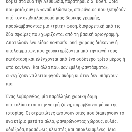
κόβει στα δύο την Λευκωσία, παρατηρεί ο S. Boeri. Όρια
που μοιάζουν με «αναδιπλώσεις», επιφάνειες που ξεπηδούν
από τον αναδιπλασιασμό μιας βασικής γραμμής,
προσλαμβάνοντας μια «τρίτη» φύση, διαφορετική από τις
δύο σφαίρες που χωρίζονται από τη βασική οριογραμμή.
Αποτελούν ένα είδος no-man’s land, χώρους διάκενων ή
υπολειμμάτων, που χαρακτηρίζονται από την κενή τους
κατάσταση και ελέγχονται από ένα ουδέτερο τρίτο μέρος ή
από κανέναν. Και άλλα που, σαν «μέλη φαντάσματα»,
συνεχίζουν να λειτουργούν ακόμη κι όταν δεν υπάρχουν
πια.
Ένας λαβύρινθος, μία παράλληλη χωρική δομή
αποκαλύπτεται στην νεκρή ζώνη, παρεμβαίνει μέσω της
ιστορίας. Οι στρατιώτες ανοίγουν οπές που διαπερνούν το
ένα κτίριο μετά το άλλο, φανερώνοντας χώρους, αυλές,
αδιέξοδα, προσόψεις κλειστές και αποκλεισμένες. Μια