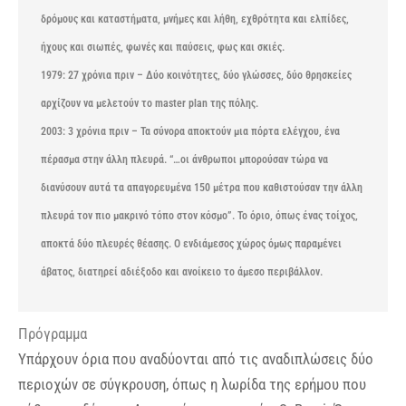
δρόμους και καταστήματα, μνήμες και λήθη, εχθρότητα και ελπίδες,
ήχους και σιωπές, φωνές και παύσεις, φως και σκιές.
1979: 27 χρόνια πριν – Δύο κοινότητες, δύο γλώσσες, δύο θρησκείες
αρχίζουν να μελετούν το master plan της πόλης.
2003: 3 χρόνια πριν – Τα σύνορα αποκτούν μια πόρτα ελέγχου, ένα
πέρασμα στην άλλη πλευρά. “…οι άνθρωποι μπορούσαν τώρα να
διανύσουν αυτά τα απαγορευμένα 150 μέτρα που καθιστούσαν την άλλη
πλευρά τον πιο μακρινό τόπο στον κόσμο”. Το όριο, όπως ένας τοίχος,
αποκτά δύο πλευρές θέασης. Ο ενδιάμεσος χώρος όμως παραμένει
άβατος, διατηρεί αδιέξοδο και ανοίκειο το άμεσο περιβάλλον.
Πρόγραμμα
Υπάρχουν όρια που αναδύονται από τις αναδιπλώσεις δύο
περιοχών σε σύγκρουση, όπως η λωρίδα της ερήμου που