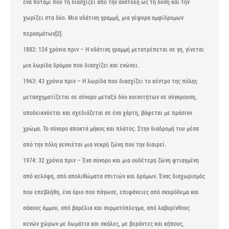
ένα ποτάμι που τη διασχίζει από την ανατολή ως τη δύση και την
χωρίζει στα δύο. Μια υδάτινη γραμμή, μια γέφυρα αμφίδρομων
περασμάτων[2].
1882: 124 χρόνια πριν – Η υδάτινη γραμμή μετατρέπεται σε γη, γίνεται
μια λωρίδα δρόμου που διασχίζει και ενώνει.
1963: 43 χρόνια πριν – Η λωρίδα που διασχίζει το κέντρο της πόλης
μετασχηματίζεται σε σύνορο μεταξύ δύο κοινοτήτων σε σύγκρουση,
υποδεικνύεται και σχεδιάζεται σε ένα χάρτη, βάφεται με πράσινο
χρώμα. Το σύνορο αποκτά μήκος και πλάτος. Στην διαδρομή του μέσα
από την πόλη γεννιέται μια νεκρή ζώνη που την διαιρεί.
1974: 32 χρόνια πριν – Ένα σύνορο και μια ουδέτερη ζώνη φτιαγμένη
από κελύφη, από απολιθώματα σπιτιών και δρόμων. Ένας διαχωρισμός
που επεβλήθη, ένα όριο που πάγωσε, επιφάνειες από σκυρόδεμα και
σάκους άμμου, από βαρέλια και συρματόπλεγμα, από λαβυρίνθους
κενών χώρων με δωμάτια και σκάλες, με βεράντες και κήπους,