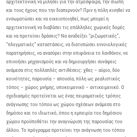
αρχιτεκτονική να μιλήσει για την ατμόσφαιρα, την σιωπή
και τους ήχους που την διαπερνούν? Πριν η πόλη κινηθεί να
ενσωματώσει και να οικειοποιηθεί, πως μπορεί η
αρχιτεκτονική να διαβάσει τις επάλληλες χωρικές δομές
και να προτείνει δράσεις? Να αναδείξει “ριζωματικές”,
“πλεγματικές” καταστάσεις, να διατυπώσει εννοιολογικές
παρατηρήσεις, να ανασύρει στην επιφάνεια το λανθάνον, να
επινοήσει μηχανισμούς και να δημιουργήσει συνάψεις
ανάμεσα στις πολλαπλές αντιθέσεις: χθες – αύριο, δύο
κοινότητες, παρουσία – απουσία, πόλη ως ρεαλιστικός
τόπος – χώρος μνήμης, υποκειμενικό – αντικειμενικό. Ο
σχεδιασμός προτείνεται ως ένας πειραματικός τρόπος
ανάγνωσης του τόπου ως χώρου σχέσεων ανάμεσα στο
δημόσιο και το ιδιωτικό, όπου η εμπειρία του δημόσιου
χώρου προϋποθέτει την αναγνώριση της παρουσίας του
άλλου. Το πρόγραμμα προτείνει την ανάγνωση του τόπου