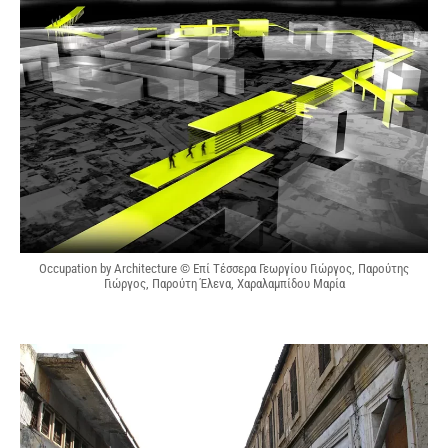
Occupation by Architecture © Επί Τέσσερα Γεωργίου Γιώργος, Παρούτης
Γιώργος, Παρούτη Έλενα, Χαραλαμπίδου Μαρία