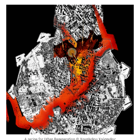
A recipe for Urban Regeneration © Χρυσάνθου Χρύσανθος