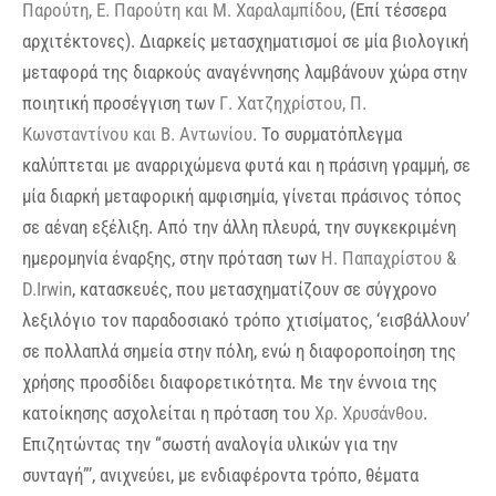
Παρούτη, Ε. Παρούτη και Μ. Χαραλαμπίδου
, (Επί τέσσερα
αρχιτέκτονες). Διαρκείς μετασχηματισμοί σε μία βιολογική
μεταφορά της διαρκούς αναγέννησης λαμβάνουν χώρα στην
ποιητική προσέγγιση των
Γ. Χατζηχρίστου, Π.
Κωνσταντίνου και Β. Αντωνίου
. Το συρματόπλεγμα
καλύπτεται με αναρριχώμενα φυτά και η πράσινη γραμμή, σε
μία διαρκή μεταφορική αμφισημία, γίνεται πράσινος τόπος
σε αέναη εξέλιξη. Από την άλλη πλευρά, την συγκεκριμένη
ημερομηνία έναρξης, στην πρόταση των
Η. Παπαχρίστου &
D.Irwin
, κατασκευές, που μετασχηματίζουν σε σύγχρονο
λεξιλόγιο τον παραδοσιακό τρόπο χτισίματος, ‘εισβάλλουν’
σε πολλαπλά σημεία στην πόλη, ενώ η διαφοροποίηση της
χρήσης προσδίδει διαφορετικότητα. Με την έννοια της
κατοίκησης ασχολείται η πρόταση του
Χρ. Χρυσάνθου
.
Επιζητώντας την “σωστή αναλογία υλικών για την
συνταγή”’, ανιχνεύει, με ενδιαφέροντα τρόπο, θέματα