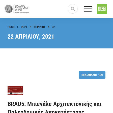
HOME
2021
ΑΠΡΊΛΙΟΣ
22
You are here:
22 ΑΠΡΙΛΊΟΥ, 2021
ΝΈΑ ΑΝΑΖΉΤΗΣΗ
BRAU5: Μπιενάλε Αρχιτεκτονικής και
Πολεοδομικής Αποκατάστασης