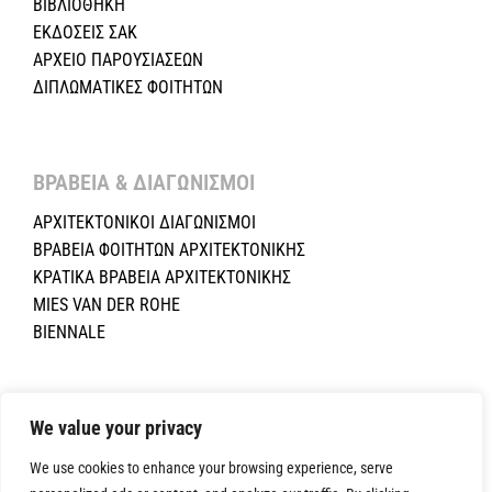
ΒΙΒΛΙΟΘΗΚΗ
ΕΚΔΟΣΕΙΣ ΣΑΚ
ΑΡΧΕΙΟ ΠΑΡΟΥΣΙΑΣΕΩΝ
ΔΙΠΛΩΜΑΤΙΚΕΣ ΦΟΙΤΗΤΩΝ
ΒΡΑΒΕΙΑ & ΔΙΑΓΩΝΙΣΜΟΙ ​
ΑΡΧΙΤΕΚΤΟΝΙΚΟΙ ΔΙΑΓΩΝΙΣΜΟΙ
ΒΡΑΒΕΙΑ ΦΟΙΤΗΤΩΝ ΑΡΧΙΤΕΚΤΟΝΙΚΗΣ
ΚΡΑΤΙΚΑ ΒΡΑΒΕΙΑ ΑΡΧΙΤΕΚΤΟΝΙΚΗΣ
MIES VAN DER ROHE
BIENNALE
Copyright ©2024 Σύλλογος Αρχιτεκτόνων Κύπρου.All Rights
We value your privacy
Reserved. Powered by
NETinfo Plc
|
Cookie and Privacy Policy
We use cookies to enhance your browsing experience, serve