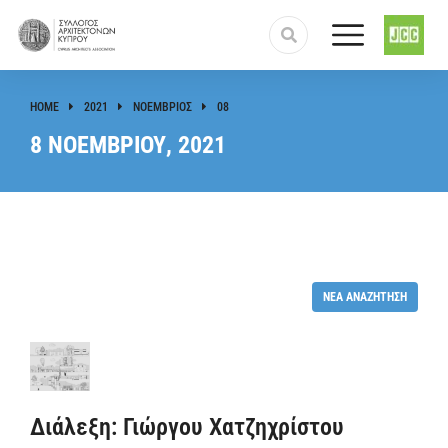
HOME
2021
ΝΟΈΜΒΡΙΟΣ
08
You are here:
8 ΝΟΕΜΒΡΊΟΥ, 2021
ΝΈΑ ΑΝΑΖΉΤΗΣΗ
Διάλεξη: Γιώργου Χατζηχρίστου