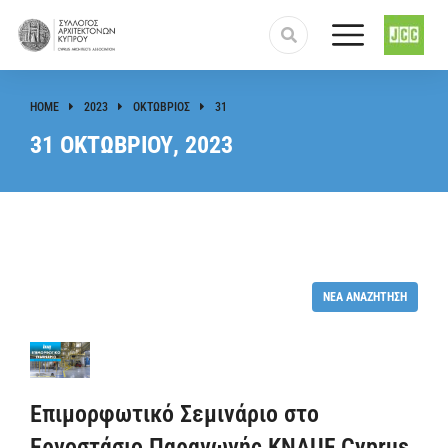
HOME
2023
ΟΚΤΏΒΡΙΟΣ
31
You are here:
31 ΟΚΤΩΒΡΊΟΥ, 2023
ΝΈΑ ΑΝΑΖΉΤΗΣΗ
Επιμορφωτικό Σεμινάριο στο
Εργοστάσιο Παραγωγής KNAUF Cyprus