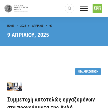
HOME
2025
ΑΠΡΊΛΙΟΣ
09
You are here:
9 ΑΠΡΙΛΊΟΥ, 2025
ΝΈΑ ΑΝΑΖΉΤΗΣΗ
Συμμετοχή αυτοτελώς εργαζομένων
στα προγράμματα της ΑνΑΔ