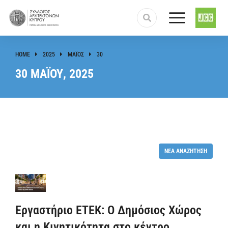
HOME
2025
ΜΆΙΟΣ
30
You are here:
30 ΜΑΪ́ΟΥ, 2025
ΝΈΑ ΑΝΑΖΉΤΗΣΗ
Εργαστήριο ΕΤΕΚ: Ο Δημόσιος Χώρος
και η Κινητικότητα στο κέντρο