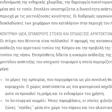
ενδυνάμωση της ενδημικής χλωρίδας, την δημιουργία πυκνότερων
μέσα από το τοπίο. Επιπλέον υποστηρίζεται η δυνατότητα ανάπτ
περιοχή με τις γειτνιάζουσες κοινότητες. Οι διαδρομές οργανώνο
διακλαδώσεις των χειμάρρων που καταλήγουν στην περιοχή του 
ΚΕΝΤΡΙΚΗ ΙΔΕΑ, ΕΠΙΜΕΡΟΥΣ ΣΤΟΧΟΙ ΚΑΙ ΕΠΙΔΙΩΞΕΙΣ ΑΡΧΙΤΕΚΤ
Οι στόχοι που θέτονται είναι πολλαπλοί. Η αφορμή, της κατασκε
ανάδειξη του αγροτικού τοπίου της Κύπρου και την προβολή της
τοπίου της νήσου. Επιπρόσθετα, δίδεται η ευκαιρία ανάδειξης τ
μοντέλου ανάπτυξης του εποχικού τουρισμού η οποία περιορίζετ
μέρη:
το μέρος της εμπειρίας, που περιγράφεται ως μία συνολική θ
κυριαρχούν. Ο χώρος αναπτύσσεται ως ένα φαινομενικά ασχεδ
ώστε να προκαλεί τη μνήμη και το ενδιαφέρον του χρήστη.
το λειτουργικό κομμάτι. Ήπιες παρεμβάσεις, οι οποίες φιλοξ
ζώνες ΄΄νησίδες΄΄ μέσα στο χώρο του πάρκου και του αλιευτικ