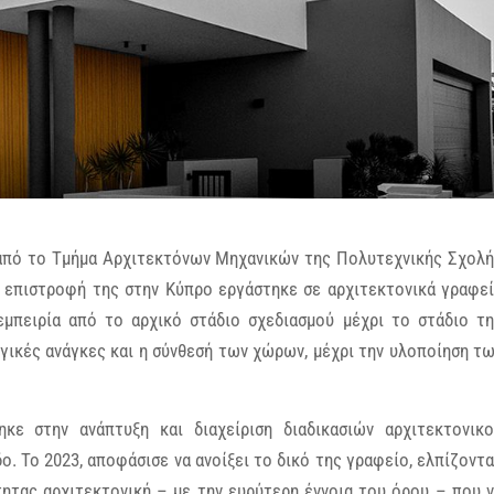
 από το Τμήμα Αρχιτεκτόνων Μηχανικών της Πολυτεχνικής Σχολ
 επιστροφή της στην Κύπρο εργάστηκε σε αρχιτεκτονικά γραφε
εμπειρία από το αρχικό στάδιο σχεδιασμού μέχρι το στάδιο τ
ργικές ανάγκες και η σύνθεσή των χώρων, μέχρι την υλοποίηση τ
κε στην ανάπτυξη και διαχείριση διαδικασιών αρχιτεκτονικ
ο. Το 2023, αποφάσισε να ανοίξει το δικό της γραφείο, ελπίζοντ
τητας αρχιτεκτονική – με την ευρύτερη έννοια του όρου – που 