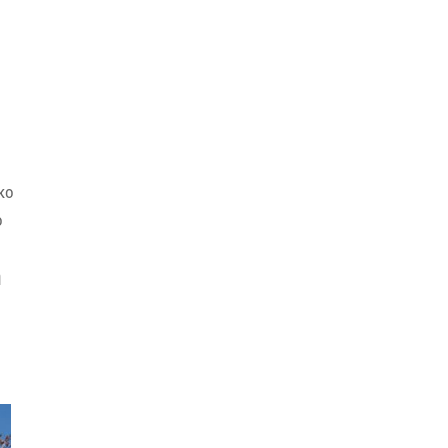
κο
ο
η