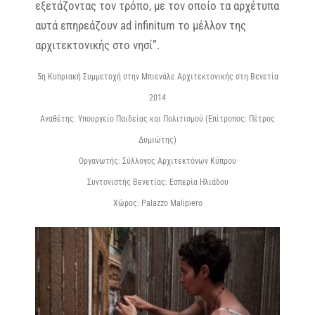
εξετάζοντας τον τρόπο, με τον οποίο τα αρχέτυπα
αυτά επηρεάζουν ad infinitum το μέλλον της
αρχιτεκτονικής στο νησί”.
5η Κυπριακή Συμμετοχή στην Μπιενάλε Αρχιτεκτονικής στη Βενετία
2014
Αναθέτης: Υπουργείο Παιδείας και Πολιτισμού (Επίτροπος: Πέτρος
Δυμιώτης)
Οργανωτής: Σύλλογος Αρχιτεκτόνων Κύπρου
Συντονιστής Βενετίας: Εσπερία Ηλιάδου
Xώρος: Palazzo Malipiero