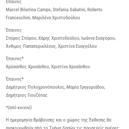
Έπαινος
Marcel Bilurrina Camps, Stefania Sabatini, Roberto
Franceschini, Μαριλένα Χριστοδούλου
Έπαινος
Σπύρος Σπύρου, Χάρης Χριστοδούλου, Ιωάννα Ευαγόρου,
Άνθιμος Παπαπερικλέους, Χριστίνα Ευαγγέλου
Έπαινος*
Χρύσανθος Χρυσάνθου, Χριστίνα Χρυσάνθου
Έπαινος*
Δημήτριος Πολυχρονόπουλος, Μαρία Γρηγοριάδου,
Δημήτριος Γιουζέπας
*(από κοινού)
Η ημερομηνία Βράβευσης και ο χώρος της Έκθεσης θα
ανακοινωθούν από το Τμήμα Δασών τις προσεχείς ημέρες.