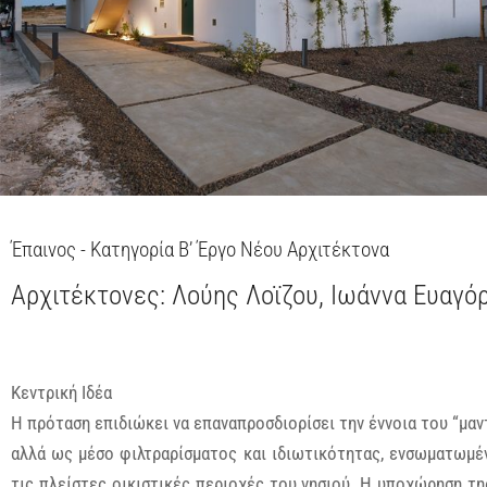
Έπαινος - Κατηγορία Β’ Έργο Νέου Αρχιτέκτονα
Αρχιτέκτονες: Λούης Λοϊζου, Ιωάννα Ευαγό
Κεντρική Ιδέα
Η πρόταση επιδιώκει να επαναπροσδιορίσει την έννοια του “μαν
αλλά ως μέσο φιλτραρίσματος και ιδιωτικότητας, ενσωματωμέ
τις πλείστες οικιστικές περιοχές του νησιού. Η υποχώρηση τη