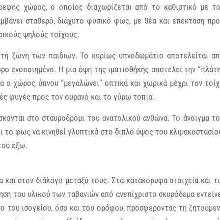
ρεφής χώρος, ο οποίος διαχωρίζεται από το καθιστικό με τ
αμβάνει σταθερό, διάχυτο φυσικό φως, με θέα και επέκταση πρ
ρικούς ψηλούς τοίχους.
 τη ζώνη των παιδιών. Το κυρίως υπνοδωμάτιο αποτελείται α
ρο ενοποιημένο. Η μία όψη της ιματιοθήκης αποτελεί την “πλάτ
α ο χώρος ύπνου “μεγαλώνει” οπτικά και χωρικά μέχρι τον τοί
κές φυγές προς τον ουρανό και το γύρω τοπίο.
σκονται στο σταυροδρόμι του ανατολικού ανθώνα. Το άνοιγμα τ
ι το φως να κινηθεί γλυπτικά στο διπλό ύψος του κλιμακοστασίο
του έξω.
α και στον διάλογο μεταξύ τους. Στα κατακόρυφα στοιχεία και τ
ηση του υλικού των ταβανιών από ανεπίχριστο σκυρόδεμα εντείν
σο του ισογείου, όσο και του ορόφου, προσφέροντας τη ζητούμε