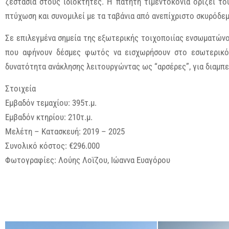
ζεστασιά στους ιδιοκτήτες. Η πατητή τιμεντοκονία ορίζει το
πτύχωση και συνομιλεί με τα ταβάνια από ανεπίχριστο σκυρόδεμ
Σε επιλεγμένα σημεία της εξωτερικής τοιχοποιίας ενσωματώνο
που αφήνουν δέσμες φωτός να εισχωρήσουν στο εσωτερικό 
δυνατότητα ανάκλησης λειτουργώντας ως “αρσέρες”, για διαμπ
Στοιχεία
Εμβαδόν τεμαχίου: 395τ.μ.
Εμβαδόν κτηρίου: 210τ.μ.
Μελέτη – Κατασκευή: 2019 – 2025
Συνολικό κόστος: €296.000
Φωτογραφίες: Λούης Λοϊζου, Ιώαννα Ευαγόρου