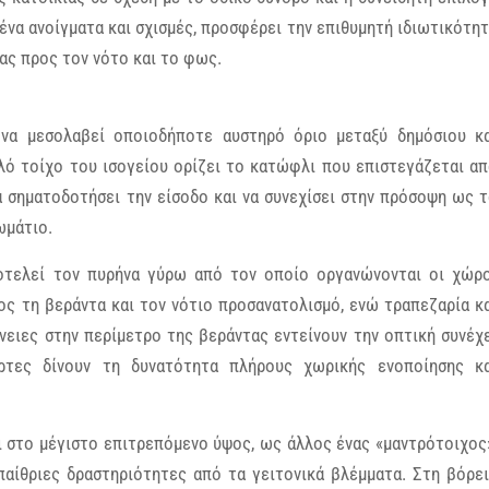
ένα ανοίγματα και σχισμές, προσφέρει την επιθυμητή ιδιωτικότη
ας προς τον νότο και το φως.
 να μεσολαβεί οποιοδήποτε αυστηρό όριο μεταξύ δημόσιου κ
λό τοίχο του ισογείου ορίζει το κατώφλι που επιστεγάζεται α
α σηματοδοτήσει την είσοδο και να συνεχίσει στην πρόσοψη ως 
ωμάτιο.
ποτελεί τον πυρήνα γύρω από τον οποίο οργανώνονται οι χώρ
ος τη βεράντα και τον νότιο προσανατολισμό, ενώ τραπεζαρία κ
νειες στην περίμετρο της βεράντας εντείνουν την οπτική συνέχ
ρτες δίνουν τη δυνατότητα πλήρους χωρικής ενοποίησης κα
ι στο μέγιστο επιτρεπόμενο ύψος, ως άλλος ένας «μαντρότοιχος
παίθριες δραστηριότητες από τα γειτονικά βλέμματα. Στη βόρε