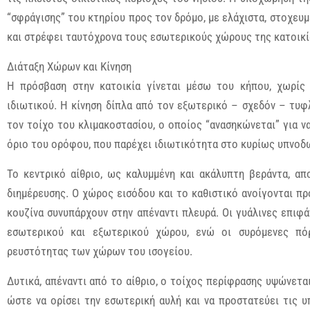
“σφράγισης” του κτηρίου προς τον δρόμο, με ελάχιστα, στοχευμ
και στρέφει ταυτόχρονα τους εσωτερικούς χώρους της κατοικί
Διάταξη Χώρων και Κίνηση
Η πρόσβαση στην κατοικία γίνεται μέσω του κήπου, χωρίς
ιδιωτικού. Η κίνηση δίπλα από τον εξωτερικό – σχεδόν – τυφ
τον τοίχο του κλιμακοστασίου, ο οποίος “ανασηκώνεται” για ν
όριο του ορόφου, που παρέχει ιδιωτικότητα στο κυρίως υπνοδ
Το κεντρικό αίθριο, ως καλυμμένη και ακάλυπτη βεράντα, α
διημέρευσης. Ο χώρος εισόδου και το καθιστικό ανοίγονται πρ
κουζίνα συνυπάρχουν στην απέναντι πλευρά. Οι γυάλινες επιφά
εσωτερικού και εξωτερικού χώρου, ενώ οι συρόμενες πό
ρευστότητας των χώρων του ισογείου.
Δυτικά, απέναντι από το αίθριο, ο τοίχος περίφρασης υψώνετα
ώστε να ορίσει την εσωτερική αυλή και να προστατεύει τις υ