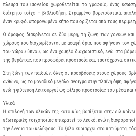
πλευρά του ισογείου χωροθετείται το γραφείο, ένας εσωστ
διάτρητο τοίχο – βιβλιοθήκη. Στραμμένο βορειοδυτικά, απολ
έναν κρυφό, απομονωμένο κήπο που ορίζεται από τους περιμετ
Ο όροφος διακρίνεται σε δύο μέρη, τη ζώνη των γονέων και
χώρους που διαχωρίζονται με ασαφή όρια, που αφήνουν τον χώ
του χώρου ύπνου, ως ένα χαμηλό διαχωριστικό, ενώ στα βόρει
της βεράντας, που προσφέρει προστασία και, ταυτόχρονα, οπτι
Στη ζώνη των παιδιών, όλες οι προσβάσεις στους χώρους βρί
ανθώνα, ως το μοναδικό μεγάλο άνοιγμα στην πλαϊνή όψη, αφήνε
ενώ η φύτευση λειτουργεί ως φίλτρο προστασίας του μέσα και 
Υλικά
Η επιλογή των υλικών της κατοικίας βασίζεται στην ειλικρίνει
εξωτερικές τοιχοποιίες επικρατεί το λευκό, ενώ η διαφοροποί
την έννοια του κελύφους. Το ξύλο κυριαρχεί στα πατώματα, τό