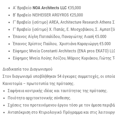
Α’ Βραβείο
NOA Architects LLC
€35,000
Β’ Βραβείο NEIHEISER ARGYROS €25,000
Γ’ Βραβείο (ισότιμο) AREA, Architecture Research Athens
Γ’ Βραβείο (ισότιμο) Χ. Παπάς, Ε. Μοσχοβάκου, Σ. Αμπατζ
Έπαινος Αίγλη Πατσαλίδου, Παναγιώτης Λιασή €5.000
Έπαινος Χρίστος Παύλου, Χριστιάνα Καραγιώργη €5.000
Εύφημος Μνεία Constanti Architects (ENA pros EKATO) LL
Εύφημος Μνεία Λούης Λοίζου, Μάριος Κυριάκου, Γιώτης Τ
Διαδικασία του Διαγωνισμού
Στον διαγωνισμό υποβλήθηκαν 54 έγκυρες συμμετοχές, οι οποίε
Καινοτομία – πρωτοτυπία της πρότασης.
Σαφήνεια κεντρικής ιδέας και ταυτότητας της πρότασης.
Ποιότητα αρχιτεκτονικής σύνθεσης.
Σχέσεις του προτεινόμενου έργου τόσο με τον άμεσα περιβά
Ανταπόκριση στο Κτιριολογικό Πρόγραμμα και στις λειτουργι