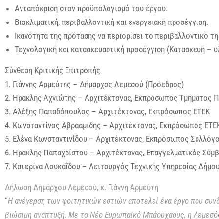
Ανταπόκριση στον προϋπολογισμό του έργου.
Βιοκλιματική, περιβαλλοντική και ενεργειακή προσέγγιση.
Ικανότητα της πρότασης να περιορίσει το περιβαλλοντικό τ
Τεχνολογική και κατασκευαστική προσέγγιση (Κατασκευή – υ
Σύνθεση Κριτικής Επιτροπής
1. Γιάννης Αρμεύτης – Δήμαρχος Λεμεσού (Πρόεδρος)
2. Ηρακλής Αχνιώτης – Αρχιτέκτονας, Εκπρόσωπος Τμήματος 
3. Αλέξης Παπαδόπουλος – Αρχιτέκτονας, Εκπρόσωπος ΕΤΕΚ
4. Κωνσταντίνος Αβρααμίδης – Αρχιτέκτονας, Εκπρόσωπος ΕΤΕ
5. Ελένα Κωνσταντινίδου – Αρχιτέκτονας, Εκπρόσωπος Συλλόγ
6. Ηρακλής Παπαχρίστου – Αρχιτέκτονας, Επαγγελματικός Σύμ
7. Κατερίνα Λουκαΐδου – Λειτουργός Τεχνικής Υπηρεσίας Δήμο
Δήλωση Δημάρχου Λεμεσού, κ. Γιάννη Αρμεύτη
“
Η ανέγερση των φοιτητικών εστιών αποτελεί ένα έργο που συνδέ
βιώσιμη ανάπτυξη. Με το Νέο Ευρωπαϊκό Μπάουχαους, η Λεμεσός