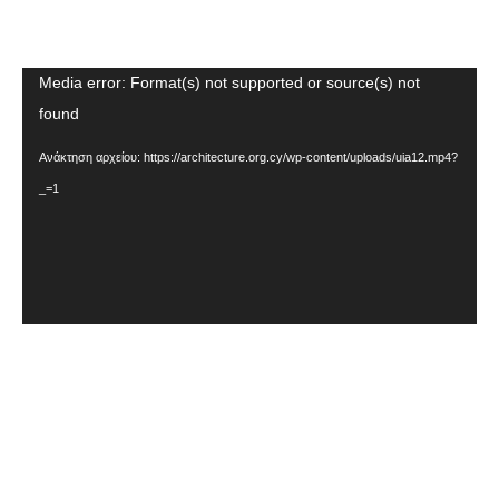
Πρόγραμμα
Media error: Format(s) not supported or source(s) not
Αναπαραγωγής
found
Βίντεο
Ανάκτηση αρχείου: https://architecture.org.cy/wp-content/uploads/uia12.mp4?
_=1