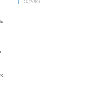
29/07/2026
ts
ι
υς.