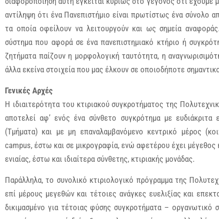
διαφοροποίηση αυτή έγκειται κυρίως στο γεγονός ότι έχουμε μ
αντίληψη ότι ένα Πανεπιστήμιο είναι πρωτίστως ένα σύνολο 
τα οποία οφείλουν να λειτουργούν και ως σημεία αναφοράς
σύστημα που αφορά σε ένα πανεπιστημιακό κτήριο ή συγκρότη
ζητήματα παίζουν η μορφολογική ταυτότητα, η αναγνωρισιμότη
άλλα εκείνα στοιχεία που μας έλκουν σε οποιοδήποτε σημαντικ
Γενικές Αρχές
Η ιδιαιτερότητα του κτιριακού συγκροτήματος της Πολυτεχνι
αποτελεί αφ’ ενός ένα σύνθετο συγκρότημα με ευδιάκριτα
(Τμήματα) και με μη επαναλαμβανόμενο κεντρικό μέρος (κοι
campus, έστω και σε μικρογραφία, ενώ αφετέρου έχει μέγεθος 
ενιαίας, έστω και ιδιαίτερα σύνθετης, κτιριακής μονάδας.
Παράλληλα, το συνολικό κτιριολογικό πρόγραμμα της Πολυτεχ
επί μέρους μεγεθών και τέτοιες ανάγκες ευελιξίας και επεκτ
δικιμασμένο για τέτοιας φύσης συγκροτήματα – οργανωτικό 