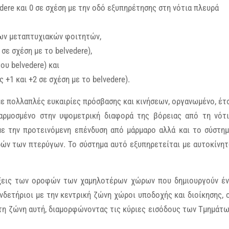
edere και 0 σε σχέση με την οδό εξυπηρέτησης στη νότια πλευρά
των μεταπτυχιακών φοιτητών,
 σε σχέση με το belvedere),
ου belvedere) και
+1 και +2 σε σχέση με το belvedere).
ε πολλαπλές ευκαιρίες πρόσβασης και κινήσεων, οργανωμένο, έτ
αρμοσμένο στην υψομετρική διαφορά της βόρειας από τη νότ
με την προτεινόμενη επένδυση από μάρμαρο αλλά και το σύστη
ρών των πτερύγων. Το σύστημα αυτό εξυπηρετείται με αυτοκίνη
ήξεις των οροφών των χαμηλοτέρων χώρων που δημιουργούν έ
δετήριοι με την κεντρική ζώνη χώροι υποδοχής και διοίκησης, 
τη ζώνη αυτή, διαμορφώνοντας τις κύριες εισόδους των Τμημάτ