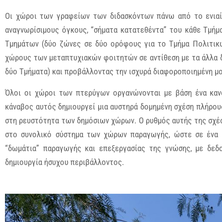
Οι χώροι των γραφείων των διδασκόντων πάνω από το ενιαί
αναγνωρίσιμους όγκους, “σήματα κατατεθέντα” του κάθε Τμή
Τμημάτων (δύο ζώνες σε δύο ορόφους για το Τμήμα Πολιτικ
χώρους των μεταπτυχιακών φοιτητών σε αντίθεση με τα άλλα δ
δύο Τμήματα) και προβάλλοντας την ισχυρά διαφοροποιημένη 
Όλοι οι χώροι των πτερύγων οργανώνονται με βάση ένα κανο
κάναβος αυτός δημιουργεί μια αυστηρά δομημένη σχέση πλήρους
στη ρευστότητα των δημόσιων χώρων. Ο ρυθμός αυτής της σχέση
στο συνολικό σύστημα των χώρων παραγωγής, ώστε σε ένα 
“δωμάτια” παραγωγής και επεξεργασίας της γνώσης, με δεδ
δημιουργία ήσυχου περιβάλλοντος.