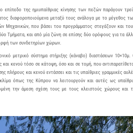
ο επίπεδο της ημιυπαίθριας κίνησης των πεζών παράγουν τρε
ματος διαφοροποιούμενα μεταξύ τους ανάλογα με το μέγεθος τ
ών Μηχανικών, που βάσει του προγράμματος στεγάζουν και το
ύο Τμήματα, και από μία ζώνη σε επίσης δύο ορόφους για τα άλ
μορφή των συνδετηρίων χώρων.
νικό μετρικό σύστημα στήριξης (κάναβο) διαστάσεων 10×10μ.
 και κενού τόσο σε κάτοψη, όσο και σε τομή, που αντιπαρατίθετ
ς πλήρους και κενού εντάσσει και τις υπαίθριες γραμμικές αυλ
κλίμα όπως της Κύπρου να λειτουργούν και αυτές ως υπαίθρ
ομένη την άμεση σχέση τους με τους κλειστούς χώρους και 