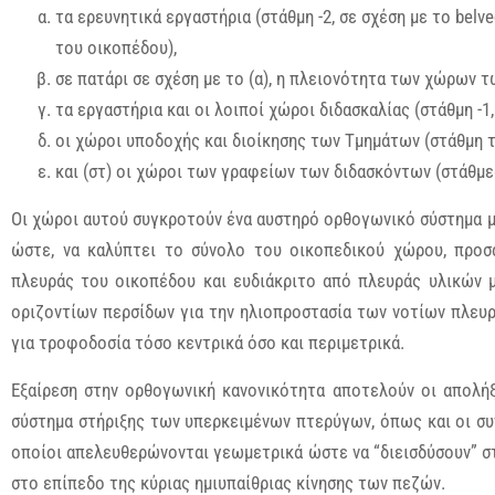
τα ερευνητικά εργαστήρια (στάθμη -2, σε σχέση με το belv
του οικοπέδου),
σε πατάρι σε σχέση με το (α), η πλειονότητα των χώρων 
τα εργαστήρια και οι λοιποί χώροι διδασκαλίας (στάθμη -1,
οι χώροι υποδοχής και διοίκησης των Τμημάτων (στάθμη τ
και (στ) οι χώροι των γραφείων των διδασκόντων (στάθμες 
Οι χώροι αυτού συγκροτούν ένα αυστηρό ορθογωνικό σύστημα μ
ώστε, να καλύπτει το σύνολο του οικοπεδικού χώρου, προσ
πλευράς του οικοπέδου και ευδιάκριτο από πλευράς υλικών 
οριζοντίων περσίδων για την ηλιοπροστασία των νοτίων πλευ
για τροφοδοσία τόσο κεντρικά όσο και περιμετρικά.
Εξαίρεση στην ορθογωνική κανονικότητα αποτελούν οι απολ
σύστημα στήριξης των υπερκειμένων πτερύγων, όπως και οι συν
οποίοι απελευθερώνονται γεωμετρικά ώστε να “διεισδύσουν” σ
στο επίπεδο της κύριας ημιυπαίθριας κίνησης των πεζών.