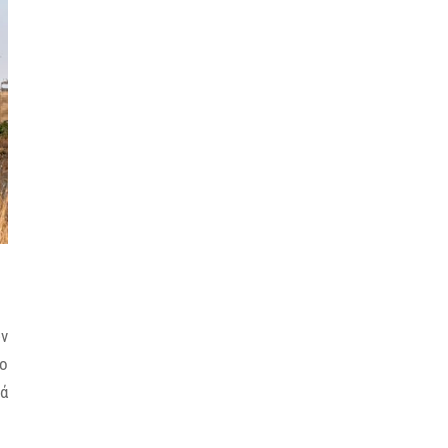
ων
ίο
κά