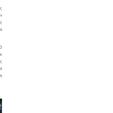
ίς
ων
υς
λα
 O
αι
ές
ια
τη