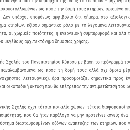
ετακινηθεί από την κυριαρχία της ιδέας του campus – μηχανή στ
αποκρυσταλλωμένων ως προς την δομή τους κτηρίων, ορισμένα α
. Δεν υπάρχει επομένως αμφιβολία ότι σήμερα, στο αξιολογι
μα κτηρίων, εξίσου σημαντικό ρόλο με τα λεγόμενα λειτουργι
τα, οι χωρικές ποιότητες, η ενεργειακή συμπεριφορά και όλα 
ού μεγέθους αρχιτεκτόνημα δημόσιας χρήσης.
κής Σχολής του Πανεπιστημίου Κύπρου με βάση το πρόγραμμά το
 επαναλαμβανόμενα ως προς τη δομή τους αλλά όχι όμοια μέ
νόχρηστες λειτουργίες), άρα προσομοιάζει σημαντικά προς έ
και οικοπεδική έκταση που θα επέτρεπαν την αντιμετώπισή του 
νικής Σχολής έχει τέτοια ποικιλία χώρων, τέτοια διαφοροποίη
ασιμότητας, που θα ήταν παράλογο να μην προτείνει κανείς ένα
σύστημα διασταυρουμένων αξόνων ανάπτυξης των κτηρίων, που 