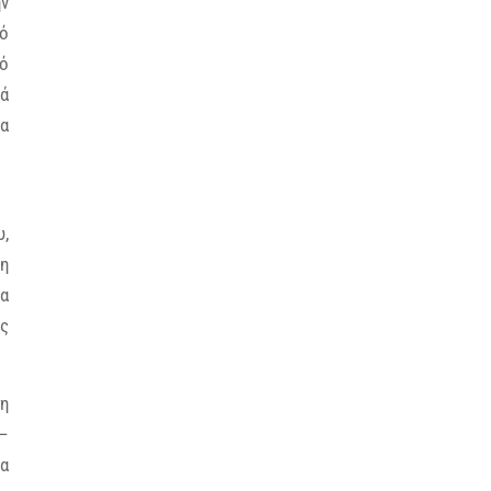
ην
πό
κό
κά
τα
υ,
ρη
να
ως
ση
 –
να