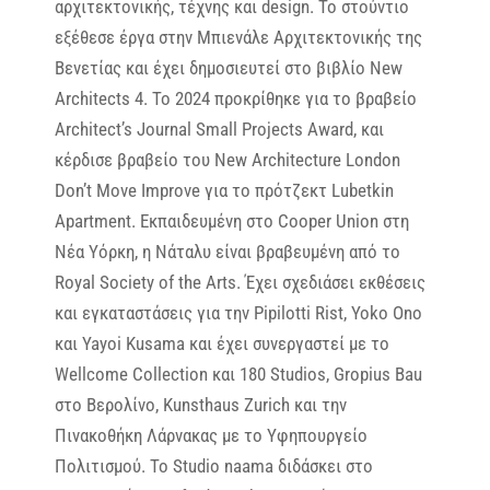
αρχιτεκτονικής, τέχνης και design. Το στούντιο
εξέθεσε έργα στην Μπιενάλε Αρχιτεκτονικής της
Βενετίας και έχει δημοσιευτεί στο βιβλίο New
Αrchitects 4. Το 2024 προκρίθηκε για το βραβείο
Architect’s Journal Small Projects Award, και
κέρδισε βραβείο του New Architecture London
Don’t Move Improve για το πρότζεκτ Lubetkin
Apartment. Εκπαιδευμένη στο Cooper Union στη
Νέα Yόρκη, η Νάταλυ είναι βραβευμένη από το
Royal Society of the Arts. Έχει σχεδιάσει εκθέσεις
και εγκαταστάσεις για την Pipilotti Rist, Yoko Ono
και Yayoi Kusama και έχει συνεργαστεί με το
Wellcome Collection και 180 Studios, Gropius Bau
στο Βερολίνο, Kunsthaus Zurich και την
Πινακοθήκη Λάρνακας με το Υφηπουργείο
Πολιτισμού. Το Studio naama διδάσκει στο