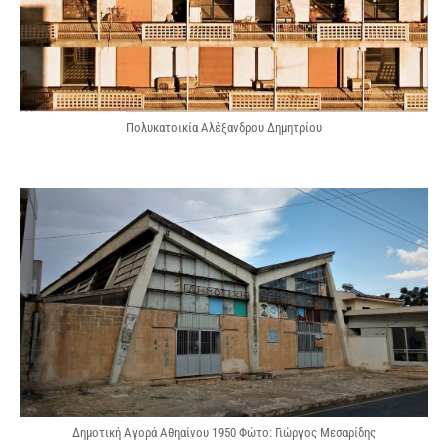
Πολυκατοικία Αλέξανδρου Δημητρίου
Δημοτική Αγορά Αθηαίνου 1950 Φώτο: Γιώργος Μεσαρίδης