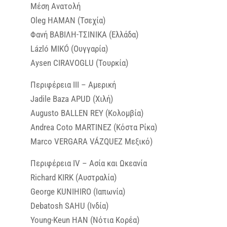
Μέση Ανατολή
Oleg HAMAN (Τσεχία)
Φανή ΒΑΒΙΛΗ-ΤΣΙΝΙΚΑ (Ελλάδα)
Lázló MIKÓ (Ουγγαρία)
Aysen CIRAVOGLU (Τουρκία)
Περιφέρεια ΙΙΙ – Αμερική
Jadile Baza APUD (Χιλή)
Augusto BALLEN REY (Κολομβία)
Andrea Coto MARTINEZ (Κόστα Ρίκα)
Marco VERGARA VÁZQUEZ Μεξικό)
Περιφέρεια IV – Ασία και Ωκεανία
Richard KIRK (Αυστραλία)
George KUNIHIRO (Ιαπωνία)
Debatosh SAHU (Ινδία)
Young-Keun HAN (Νότια Κορέα)