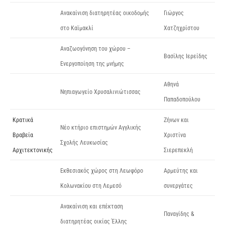
Ανακαίνιση διατηρητέας οικοδομής
Γιώργος
στο Καϊμακλί
Χατζηχρίστου
Αναζωογόνηση του χώρου –
Βασίλης Ιερείδης
Ενεργοποίηση της μνήμης
Αθηνά
Νηπιαγωγείο Χρυσαλινιώτισσας
Παπαδοπούλου
Κρατικά
Ζήνων και
Νέο κτήριο επιστημών Αγγλικής
Βραβεία
Χριστίνα
Σχολής Λευκωσίας
Αρχιτεκτονικής
Σιερεπεκλή
Εκθεσιακός χώρος στη Λεωφόρο
Αρμεύτης και
Κολωνακίου στη Λεμεσό
συνεργάτες
Ανακαίνιση και επέκταση
Παναγίδης &
διατηρητέας οικίας Έλλης