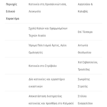
Περιοχές
Κατοικία στη Χρυσαλινιώτισσα,
Αγησιλάου &
Ειδικού
Λευκωσία
Καλαβάς
Χαρακτήρα
Σχολή Καλών και Εφαρμοσμένων
Επί Τέσσερα
Τεχνών Αιγαία
Ίδρυμα Πολιτισμού Άρτος, Αγίοι
Αντωνία
Ομολογητές
Θεοδωσίου
Χατζηβασιλείου,
Κατοικία στο Στρόβολο
Τρουλίδης
Δύο κατοικίες και εργαστήριο
Σωκράτης
εικαστικών
Στρατής
Αποκατάσταση διατηρητέας
Στέλλα
κατοικίας και προσθήκη στο Καϊμακλί
Ευαγγελίδου