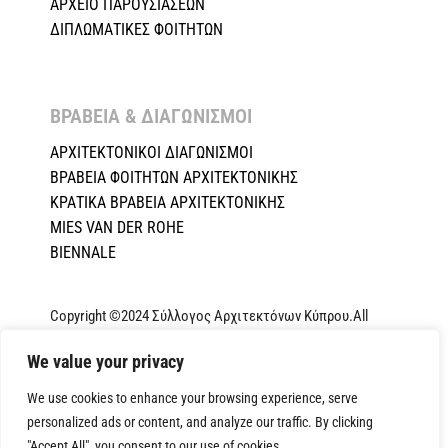
ΑΡΧΕΙΟ ΠΑΡΟΥΣΙΑΣΕΩΝ
ΔΙΠΛΩΜΑΤΙΚΕΣ ΦΟΙΤΗΤΩΝ
ΒΡΑΒΕΙΑ & ΔΙΑΓΩΝΙΣΜΟΙ ​
ΑΡΧΙΤΕΚΤΟΝΙΚΟΙ ΔΙΑΓΩΝΙΣΜΟΙ
ΒΡΑΒΕΙΑ ΦΟΙΤΗΤΩΝ ΑΡΧΙΤΕΚΤΟΝΙΚΗΣ
ΚΡΑΤΙΚΑ ΒΡΑΒΕΙΑ ΑΡΧΙΤΕΚΤΟΝΙΚΗΣ
MIES VAN DER ROHE
BIENNALE
Copyright ©2024 Σύλλογος Αρχιτεκτόνων Κύπρου.All
Rights Reserved. Powered by
NETinfo Plc
|
Cookie and
We value your privacy
Privacy Policy
We use cookies to enhance your browsing experience, serve
personalized ads or content, and analyze our traffic. By clicking
"Accept All", you consent to our use of cookies.