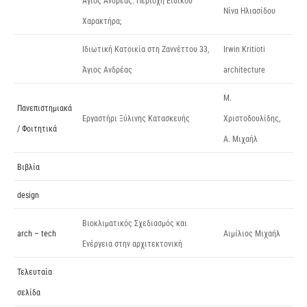
Άγιος Ανδρέας. Περιοχή Ειδικού
Νίνα Ηλιασίδου
Χαρακτήρα;
Ιδιωτική Κατοικία στη Ζαννέττου 33,
Irwin Kritioti
Άγιος Ανδρέας
architecture
Μ.
Πανεπιστημιακά
Εργαστήρι Ξύλινης Κατασκευής
Χριστοδουλίδης,
/ Φοιτητικά
Α. Μιχαήλ
Βιβλία
design
Βιοκλιματικός Σχεδιασμός και
arch – tech
Αιμίλιος Μιχαήλ
Ενέργεια στην αρχιτεκτονική
Τελευταία
σελίδα