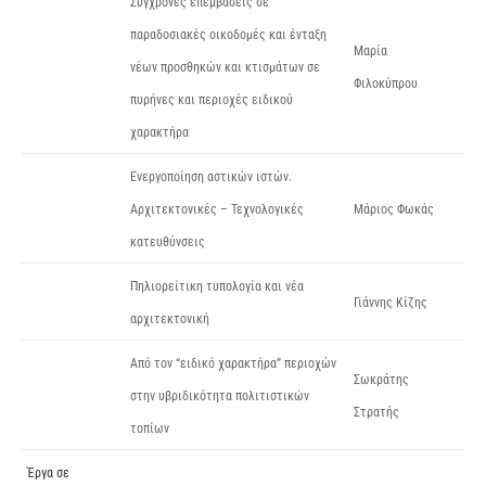
Σύγχρονες επεμβάσεις σε
παραδοσιακές οικοδομές και ένταξη
Μαρία
νέων προσθηκών και κτισμάτων σε
Φιλοκύπρου
πυρήνες και περιοχές ειδικού
χαρακτήρα
Ενεργοποίηση αστικών ιστών.
Αρχιτεκτονικές – Τεχνολογικές
Μάριος Φωκάς
κατευθύνσεις
Πηλιορείτικη τυπολογία και νέα
Γιάννης Κίζης
αρχιτεκτονική
Από τον “ειδικό χαρακτήρα” περιοχών
Σωκράτης
στην υβριδικότητα πολιτιστικών
Στρατής
τοπίων
Έργα σε