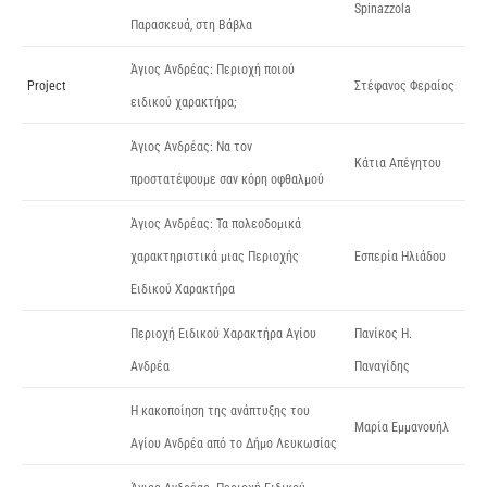
Spinazzola
Παρασκευά, στη Βάβλα
Άγιος Ανδρέας: Περιοχή ποιού
Project
Στέφανος Φεραίος
ειδικού χαρακτήρα;
Άγιος Ανδρέας: Να τον
Κάτια Απέγητου
προστατέψουμε σαν κόρη οφθαλμού
Άγιος Ανδρέας: Τα πολεοδομικά
χαρακτηριστικά μιας Περιοχής
Εσπερία Ηλιάδου
Ειδικού Χαρακτήρα
Περιοχή Ειδικού Χαρακτήρα Αγίου
Πανίκος Η.
Ανδρέα
Παναγίδης
Η κακοποίηση της ανάπτυξης του
Μαρία Εμμανουήλ
Αγίου Ανδρέα από το Δήμο Λευκωσίας