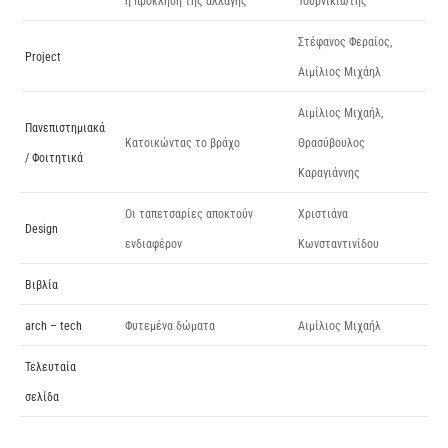
η πρόκληση της αλλαγής
Τουρνικιώτης
Στέφανος Φεραίος,
Project
Αιμίλιος Μιχάηλ
Αιμίλιος Μιχαήλ,
Πανεπιστημιακά
Κατοικώντας το βράχο
Θρασύβουλος
/ Φοιτητικά
Καραγιάννης
Οι ταπετσαρίες αποκτούν
Χριστιάνα
Design
ενδιαφέρον
Κωνσταντινίδου
Βιβλία
arch – tech
Φυτεμένα δώματα
Αιμίλιος Μιχαήλ
Τελευταία
σελίδα