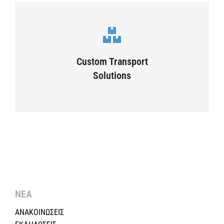
Complex logistic solutions for your
business
Custom Transport
Solutions
VIEW DETAILS
ΝΕΑ
ΑΝΑΚΟΙΝΩΣΕΙΣ