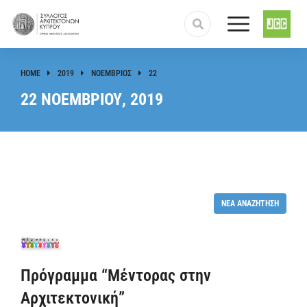
HOME
2019
ΝΟΈΜΒΡΙΟΣ
22
You are here:
22 ΝΟΕΜΒΡΊΟΥ, 2019
ΝΈΑ ΑΝΑΖΉΤΗΣΗ
Πρόγραμμα “Μέντορας στην
Αρχιτεκτονική”