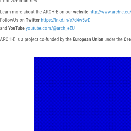
from 20+ countries.
Learn more about the ARCH-E on our
website
http://www.arch-e.eu
FollowUs on
Twitter
https://lnkd.in/e7d4w5wD
and
YouTube
youtube.com/@arch_eEU
ARCH-E is a project co-funded by the
European Union
under the
Cre