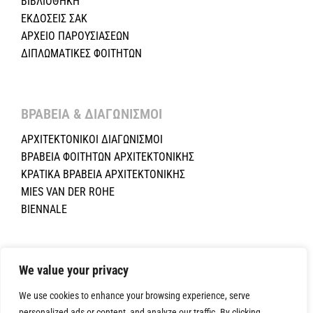
ΒΙΒΛΙΟΘΗΚΗ
ΕΚΔΟΣΕΙΣ ΣΑΚ
ΑΡΧΕΙΟ ΠΑΡΟΥΣΙΑΣΕΩΝ
ΔΙΠΛΩΜΑΤΙΚΕΣ ΦΟΙΤΗΤΩΝ
ΒΡΑΒΕΙΑ & ΔΙΑΓΩΝΙΣΜΟΙ ​
ΑΡΧΙΤΕΚΤΟΝΙΚΟΙ ΔΙΑΓΩΝΙΣΜΟΙ
ΒΡΑΒΕΙΑ ΦΟΙΤΗΤΩΝ ΑΡΧΙΤΕΚΤΟΝΙΚΗΣ
ΚΡΑΤΙΚΑ ΒΡΑΒΕΙΑ ΑΡΧΙΤΕΚΤΟΝΙΚΗΣ
MIES VAN DER ROHE
BIENNALE
Copyright ©2024 Σύλλογος Αρχιτεκτόνων Κύπρου.All Rights
We value your privacy
Reserved. Powered by
NETinfo Plc
|
Cookie and Privacy Policy
We use cookies to enhance your browsing experience, serve
personalized ads or content, and analyze our traffic. By clicking