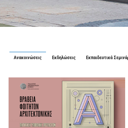
Ανακοινώσεις
Εκδηλώσεις
Εκπαιδευτικά Σεμινά
Ενθάρρυνση και προαγωγή
πνευματική, πολιτιστική, κ