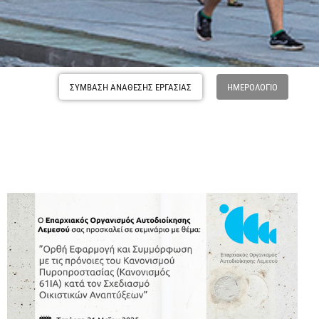
ΣΥΜΒΑΣΗ ΑΝΑΘΕΣΗΣ ΕΡΓΑΣΙΑΣ
ΗΜΕΡΟΛΌΓΙΟ
στημονική,
η της Κύπρου