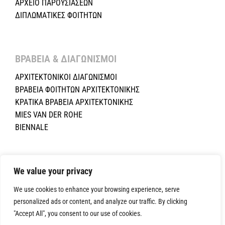
ΑΡΧΕΙΟ ΠΑΡΟΥΣΙΑΣΕΩΝ
ΔΙΠΛΩΜΑΤΙΚΕΣ ΦΟΙΤΗΤΩΝ
ΒΡΑΒΕΙΑ & ΔΙΑΓΩΝΙΣΜΟΙ ​
ΑΡΧΙΤΕΚΤΟΝΙΚΟΙ ΔΙΑΓΩΝΙΣΜΟΙ
ΒΡΑΒΕΙΑ ΦΟΙΤΗΤΩΝ ΑΡΧΙΤΕΚΤΟΝΙΚΗΣ
ΚΡΑΤΙΚΑ ΒΡΑΒΕΙΑ ΑΡΧΙΤΕΚΤΟΝΙΚΗΣ
MIES VAN DER ROHE
BIENNALE
Copyright ©2024 Σύλλογος Αρχιτεκτόνων Κύπρου.All Rights
We value your privacy
Reserved. Powered by
NETinfo Plc
|
Cookie and Privacy Policy
We use cookies to enhance your browsing experience, serve
personalized ads or content, and analyze our traffic. By clicking
"Accept All", you consent to our use of cookies.