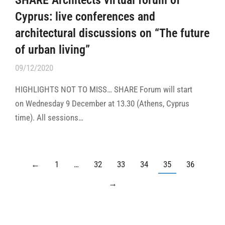
Cyprus: live conferences and
architectural discussions on “The future
of urban living”
09/12/2020
HIGHLIGHTS NOT TO MISS… SHARE Forum will start
on Wednesday 9 December at 13.30 (Athens, Cyprus
time). All sessions…
←
1
…
32
33
34
35
36
→