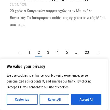
29/04/2026
20 χρόνια Κυπριακών συμμετοχών στην Μπιενάλε
Βενετίας: Το διευρυμένο πεδίο της αρχιτεκτονικής Μέσα
από τις…
←
1
2
3
4
5
…
23
→
We value your privacy
We use cookies to enhance your browsing experience, serve
ΝΕΑ
personalized ads or content, and analyze our traffic. By clicking
ΑΝΑΚΟΙΝΩΣΕΙΣ
"Accept All", you consent to our use of cookies.
ΕΚΔΗΛΩΣΕΙΣ
ΕΚΘΕΣΕΙΣ
Customize
Reject All
Accept All
ΕΡΓΑΣΤΗΡΙΑ