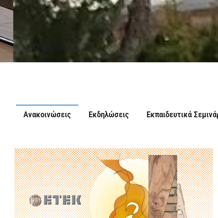
Ανακοινώσεις
Εκδηλώσεις
Εκπαιδευτικά Σεμινά
Προστασία και κατοχύρωση το