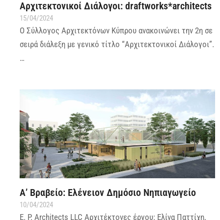
Αρχιτεκτονικοί Διάλογοι: draftworks*architects
15/04/2024
Ο Σύλλογος Αρχιτεκτόνων Κύπρου ανακοινώνει την 2η σε
σειρά διάλεξη με γενικό τίτλο “Αρχιτεκτονικοί Διάλογοι”.
…
Α’ Βραβείο: Ελένειον Δημόσιο Νηπιαγωγείο
10/04/2024
E. P. Architects LLC Αρχιτέκτονες έργου: Ελίνα Παττίχη,