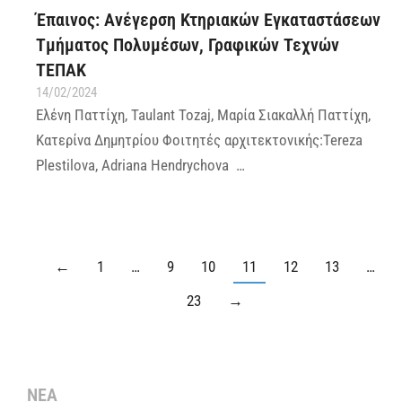
Έπαινος: Ανέγερση Κτηριακών Εγκαταστάσεων
Τμήματος Πολυμέσων, Γραφικών Τεχνών
ΤΕΠΑΚ
14/02/2024
Ελένη Παττίχη, Taulant Tozaj, Μαρία Σιακαλλή Παττίχη,
Κατερίνα Δημητρίου Φοιτητές αρχιτεκτονικής:Tereza
Plestilova, Adriana Hendrychova …
←
1
…
9
10
11
12
13
…
23
→
ΝΕΑ